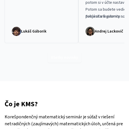
potom si v účte
nastavte
Potom sa budete vedieť
prihlásiť s loginom a nov
Svoje staré submity …
heslom.
Lukáš Gáborik
Andrej Lackovič
Všetky novinky
Čo je KMS?
Korešpondenčný matematický seminár je súťaž v riešení
netradičných (zaujímavých) matematických úloh, určená pre