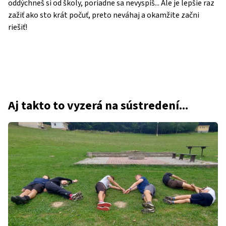
oddýchneš si od školy, poriadne sa nevyspíš... Ale je lepšie raz
zažiť ako sto krát počuť, preto neváhaj a okamžite začni
riešiť!
Aj takto to vyzerá na sústredení...