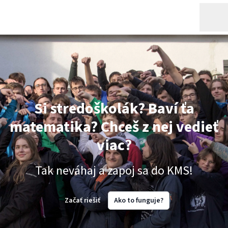
Si stredoškolák? Baví ťa
matematika? Chceš z nej vedieť
viac?
Tak neváhaj a zapoj sa do KMS!
Začať riešiť
Ako to funguje?