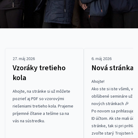
27. máj 2026
6. máj 2026
Vzoráky tretieho
Nová stránka
kola
Ahojte!
Ako ste si iste všimli, vš
Ahojte, na stránke si už môžete
obľúbené semináre už be
pozrieť aj
PDF
so vzorovými
nových stránkach 🎉
riešeniami tretieho kola. Prajeme
Po novom sa prihlasuje s
príjemné čítanie a tešíme sa na
ID účtom. Ak ste mali účet
vás na sústredku.
stránke, tak si pri prihlás
zvoľte starý Trojsten log