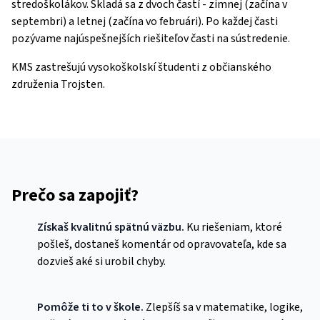
stredoškolákov. Skladá sa z dvoch častí - zimnej (začína v
septembri) a letnej (začína vo februári). Po každej časti
pozývame najúspešnejších riešiteľov časti na sústredenie.
KMS zastrešujú vysokoškolskí študenti z občianského
združenia Trojsten.
Prečo sa zapojiť?
Získaš kvalitnú spätnú väzbu.
Ku riešeniam, ktoré
pošleš, dostaneš komentár od opravovateľa, kde sa
dozvieš aké si urobil chyby.
Pomôže ti to v škole.
Zlepšíš sa v matematike, logike,