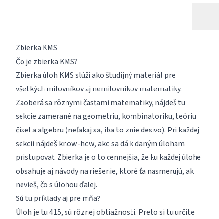
Zbierka KMS
Čo je zbierka KMS?
Zbierka úloh KMS slúži ako študijný materiál pre
všetkých milovníkov aj nemilovníkov matematiky.
Zaoberá sa rôznymi časťami matematiky, nájdeš tu
sekcie zamerané na geometriu, kombinatoriku, teóriu
čísel a algebru (neľakaj sa, iba to znie desivo). Pri každej
sekcii nájdeš know-how, ako sa dá k daným úloham
pristupovať. Zbierka je o to cennejšia, že ku každej úlohe
obsahuje aj návody na riešenie, ktoré ťa nasmerujú, ak
nevieš, čo s úlohou ďalej.
Sú tu príklady aj pre mňa?
Úloh je tu 415, sú rôznej obtiažnosti. Preto si tu určite