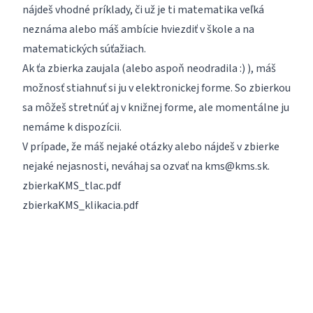
nájdeš vhodné príklady, či už je ti matematika veľká
neznáma alebo máš ambície hviezdiť v škole a na
matematických súťažiach.
Ak ťa zbierka zaujala (alebo aspoň neodradila :) ), máš
možnosť stiahnuť si ju v elektronickej forme. So zbierkou
sa môžeš stretnúť aj v knižnej forme, ale momentálne ju
nemáme k dispozícii.
V prípade, že máš nejaké otázky alebo nájdeš v zbierke
nejaké nejasnosti, neváhaj sa ozvať na
kms@kms.sk
.
zbierkaKMS_tlac.pdf
zbierkaKMS_klikacia.pdf