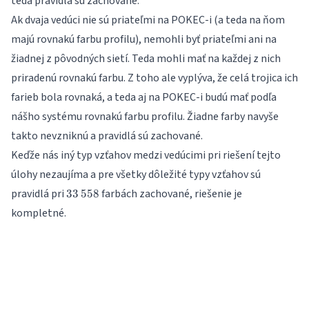
teda pravidlá sú zachované.
Ak dvaja vedúci nie sú priateľmi na POKEC-i (a teda na ňom
majú rovnakú farbu profilu), nemohli byť priateľmi ani na
žiadnej z pôvodných sietí. Teda mohli mať na každej z nich
priradenú rovnakú farbu. Z toho ale vyplýva, že celá trojica ich
farieb bola rovnaká, a teda aj na POKEC-i budú mať podľa
nášho systému rovnakú farbu profilu. Žiadne farby navyše
takto nevzniknú a pravidlá sú zachované.
Keďže nás iný typ vzťahov medzi vedúcimi pri riešení tejto
úlohy nezaujíma a pre všetky dôležité typy vzťahov sú
33\,558
pravidlá pri
farbách zachované, riešenie je
33
558
kompletné.