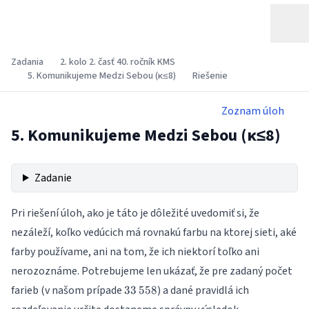
Zadania
2. kolo 2. časť 40. ročník KMS
5. Komunikujeme Medzi Sebou (κ≤8)
Riešenie
Zoznam úloh
5. Komunikujeme Medzi Sebou (κ≤8)
Zadanie
Pri riešení úloh, ako je táto je dôležité uvedomiť si, že
nezáleží, koľko vedúcich má rovnakú farbu na ktorej sieti, aké
farby používame, ani na tom, že ich niektorí toľko ani
nerozoznáme. Potrebujeme len ukázať, že pre zadaný počet
33\,558
farieb (v našom prípade
) a dané pravidlá ich
33
558