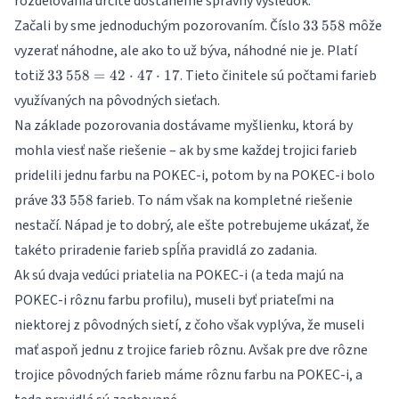
rozdeľovania určite dostaneme správny výsledok.
33\,558
Začali by sme jednoduchým pozorovaním. Číslo
môže
33
558
vyzerať náhodne, ale ako to už býva, náhodné nie je. Platí
33\,558
totiž
. Tieto činitele sú počtami farieb
33
558
=
42
⋅
47
⋅
17
= 42
využívaných na pôvodných sieťach.
\cdot
Na základe pozorovania dostávame myšlienku, ktorá by
47
\cdot
mohla viesť naše riešenie – ak by sme každej trojici farieb
17
pridelili jednu farbu na POKEC-i, potom by na POKEC-i bolo
33\,558
práve
farieb. To nám však na kompletné riešenie
33
558
nestačí. Nápad je to dobrý, ale ešte potrebujeme ukázať, že
takéto priradenie farieb spĺňa pravidlá zo zadania.
Ak sú dvaja vedúci priatelia na POKEC-i (a teda majú na
POKEC-i rôznu farbu profilu), museli byť priateľmi na
niektorej z pôvodných sietí, z čoho však vyplýva, že museli
mať aspoň jednu z trojice farieb rôznu. Avšak pre dve rôzne
trojice pôvodných farieb máme rôznu farbu na POKEC-i, a