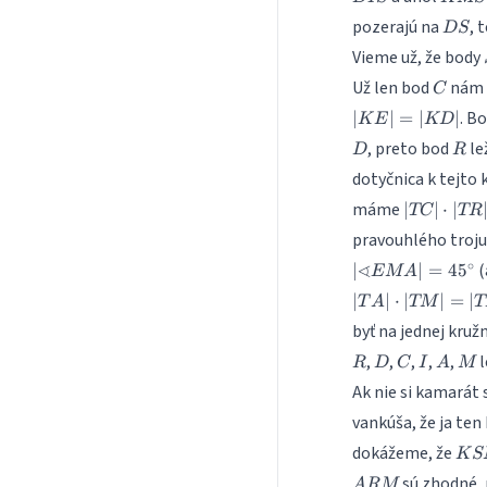
DS
pozerajú na
, 
D
S
Vieme už, že body
C
Už len bod
nám 
C
. B
∣
∣
=
∣
∣
K
E
KD
R
, preto bod
le
D
R
dotyčnica k tejto 
|TC|
máme
∣
∣
⋅
∣
TC
TR
\cdot
pravouhlého troj
|TR| =
∘
∢
(
∣
|TE|^2
∣
=
4
5
EM
A
∣
∣
⋅
∣
∣
=
∣
T
A
TM
T
byť na jednej kruž
R
D
C
I
A
M
,
,
,
,
,
l
R
D
C
I
A
M
Ak nie si kamarát 
vankúša, že ja ten
KS
dokážeme, že
K
S
sú zhodné, 
A
RM