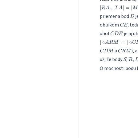
∣
∣
,
∣
∣
=
∣
R
A
T
A
M
D
priemer a bod
j
D
CE
oblúkom
, te
CE
CDE
uhol
je aj u
C
D
E
∢
∢
∣
∣
=
∣
A
RM
C
CRM
a
), 
C
D
M
CRM
S
R
už, že body
,
,
S
R
O mocnosti bodu ku