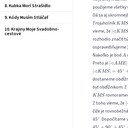
8. Kubka Morí Strašidlo
použijeme všetky v
Dá sa aj skromnej
9. Kódy Musím Stláčať
KMS
Trojuholník
K
MS
10. Krajiny Moje Svadobno-
|\spher
∢
vieme, že
∣
K
MS
cestové
KMS|=4
rozhodlo značiť t
ospravedlňujeme.
A
Nakoľko je bod
v
A
|\spheri
∢
Preto je
∣
∣
A
ME
AME| =
∘
∢
∣
∣
=
4
5
K
MS
45^\circ
dostaneme obdĺž
byť obdĺžnikom. Z
rovnoramenn
K
MS
|
Z toho vieme, že
∣
čiže je rovnobežná
9
∘
. Dopočítame 
4
5
∘
∘
∘
4
5
+
9
0
+
4
5