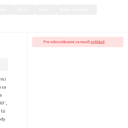
lne
Akcie
O nás
Ďalšie semináre
Prihlásiť sa
Pre odovzdávanie sa musíš
prihlásiť
.
nici
 sa
a
80^\circ
∘
,
8
0
 tú
ody