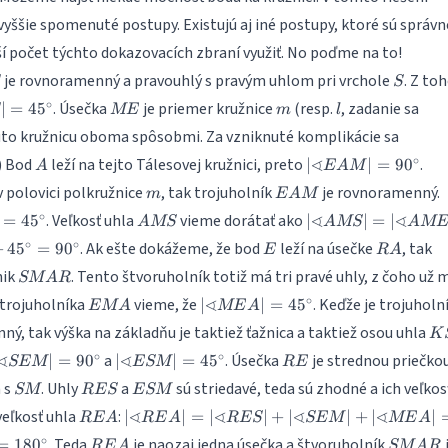
yššie spomenuté postupy. Existujú aj iné postupy, ktoré sú správn
ší počet týchto dokazovacích zbraní využiť. No poďme na to!
S
je rovnoramenný a pravouhlý s pravým uhlom pri vrchole
. Z to
S
icalangle
ME
m
l
∘
. Úsečka
je priemer kružnice
(resp.
, zadanie sa
∣
=
4
5
ME
m
l
5^\circ
úto kružnicu oboma spôsobmi. Za vzniknuté komplikácie sa
A
|\sphericalangle
∘
∢
) Bod
leží na tejto Tálesovej kružnici, preto
.
∣
∣
=
9
0
A
E
A
M
EAM|=90^\circ
m
EAM
 polovici polkružnice
, tak trojuholník
je rovnoramenný.
m
E
A
M
calangle
AMS
|\sphericalangle
∘
∢
∢
. Veľkosť uhla
vieme dorátať ako
=
4
5
∣
∣
=
∣
A
MS
A
MS
A
M
AMS|=|\spherical
E
RA
∘
∘
. Ak ešte dokážeme, že bod
leží na úsečke
, tak
+
4
5
=
9
0
E
R
A
AME|+|\spherical
SMAR
nik
. Tento štvoruholník totiž má tri pravé uhly, z čoho už 
KMS|=45^\circ +
SM
A
R
45^\circ = 90^\cir
EMA
|\sphericalangle
∘
∢
 trojuholníka
vieme, že
. Keďže je trojuholn
∣
∣
=
4
5
EM
A
ME
A
MEA| =
K
ý, tak výška na základňu je taktiež ťažnica a taktiež osou uhla
K
45^\circ
\sphericalangle
|\sphericalangle
RE
∘
∘
∢
∢
a
. Úsečka
je strednou priečkou
∣
=
9
0
∣
∣
=
4
5
SEM
ESM
RE
SEM| =
ESM| =
SM
RES
ESM
 s
. Uhly
a
sú striedavé, teda sú zhodné a ich veľkosť
SM
RES
ESM
0^\circ
45^\circ
REA
|\sphericalangle
∢
∢
∢
∢
veľkosť uhla
:
∣
∣
=
∣
∣
+
∣
∣
+
∣
∣
RE
A
RE
A
RES
SEM
ME
A
REA|=
REA
SMAR
∘
. Teda
je naozaj jedna úsečka a štvoruholník
=
18
0
RE
A
SM
A
R