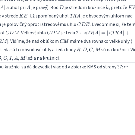
|TA|=|
A
D
k
K
a uhol pri
je pravý). Bod
je stredom kružnice
, pretože
∣
A
A
D
k
K
KE
TRA
e v strede
. Už spomínaný uhol
je obvodovým uhlom nad
K
E
TR
A
CDE
da je polovičný oproti stredovému uhlu
. Uvedomme si, že ten
C
D
E
CDM
CDM
2 \cdot |\sphericalangle
∢
∢
hol
. Veľkosť uhla
je teda
2
⋅
∣
∣
=
∣
∣
+
C
D
M
C
D
M
TR
A
TR
A
TRA|= |\sphericalangle
CM
. Vidíme, že nad oblúkom
máme dva rovnako veľké uhly (
∣
RM
CM
TRA|+|\sphericalangle
R
D
C
M
a teda sú to obvodové uhly a teda body
,
,
,
sú na kružnici. 
ARM|=|\sphericalangle
R
D
C
M
CRM|
D
C
I
A
M
,
,
,
,
ležia na kružnici.
D
C
I
A
M
 kružnici sa dá dozvedieť viac od v zbierke KMS od strany 37:
↩