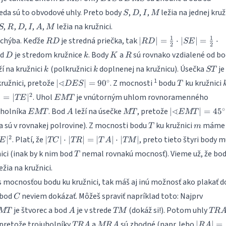
S
D
I
M
teda sú to obvodové uhly. Preto body
,
,
,
ležia na jednej kruž
S
D
I
M
S
R
D
I
A
M
,
,
,
,
,
ležia na kružnici.
S
R
D
I
A
M
RD
|RD| =
1
1
chýba. Keďže
je stredná priečka, tak
∣
∣
=
⋅
∣
∣
=
⋅
R
D
R
D
SE
2
2
\frac{1}
D
k
K
R
od
je stredom kružnice
. Body
a
sú rovnako vzdialené od b
D
k
K
R
{2}
k
k
ST
ží na kružnici
(polkružnici
doplnenej na kružnicu). Úsečka
je
\cdot
k
k
ST
|SE| =
|\sphericalangle
T
1
∘
∢
kružnici, pretože
. Z mocnosti
bodu
ku kružnici
∣
∣
=
9
0
D
ES
T
\frac{1}
DES| =
EMT
2
. Uhol
je vnútorným uhlom rovnoramenného
∣
=
∣
∣
TE
EMT
{2}
90^\circ
EMT
A
MT
\cdot
|\sphericalang
∘
∢
uholníka
. Bod
leží na úsečke
, pretože
∣
∣
=
4
5
EMT
A
MT
EMT
|KE| =
EMT| =
T
m
a sú v rovnakej polrovine). Z mocnosti bodu
ku kružnici
máme
T
m
|KD|
45^\circ
|TC|
2
. Platí, že
, preto tieto štyri body m
∣
∣
∣
⋅
∣
∣
=
∣
∣
⋅
∣
∣
E
TC
TR
T
A
TM
\cdot
T
nici (inak by k nim bod
nemal rovnakú mocnosť). Vieme už, že bo
T
|TR|
ežia na kružnici.
=
|TA|
s mocnosťou bodu ku kružnici, tak máš aj inú možnosť ako plakať d
\cdot
C
 bod
neviem dokázať. Môžeš spraviť napríklad toto: Najprv
C
|TM|
MT
A
TM
TR
je štvorec a bod
je v strede
(dokáž si!). Potom uhly
MT
A
TM
TR
TRA
MRA
|RA|=|
pretože trojuholníky
a
sú zhodné (napr. lebo
∣
∣
=
TR
A
MR
A
R
A