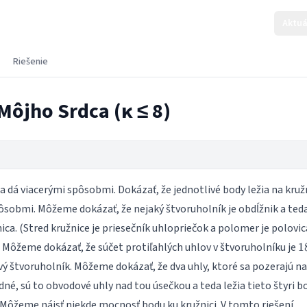
Aktuá
Riešenie
Môjho Srdca (κ ≤ 8)
sa dá viacerými spôsobmi. Dokázať, že jednotlivé body ležia na kruž
ôsobmi. Môžeme dokázať, že nejaký štvoruholník je obdĺžnik a teda
ica. (Stred kružnice je priesečník uhlopriečok a polomer je polovic
1
) Môžeme dokázať, že súčet protiľahlých uhlov v štvoruholníku je
1
ový štvoruholník. Môžeme dokázať, že dva uhly, ktoré sa pozerajú na
dné, sú to obvodové uhly nad tou úsečkou a teda ležia tieto štyri b
. Môžeme nájsť niekde mocnosť bodu ku kružnici. V tomto riešení