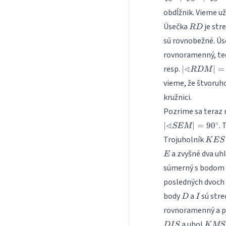
obdĺžnik. Vieme už
RD
Úsečka
je str
R
D
sú rovnobežné. Ú
rovnoramenný, t
|\spherical
∢
resp.
∣
∣
=
R
D
M
RDM| =
vieme, že štvoruh
90^\circ
kružnici.
Pozrime sa teraz 
∘
∢
. 
∣
∣
=
9
0
SEM
KES
Trojuholník
K
ES
a zvyšné dva uh
E
súmerný s bodom
posledných dvoch 
D
I
body
a
sú stre
D
I
rovnoramenný a pr
DIS
KMS
a uhol
D
I
S
K
MS