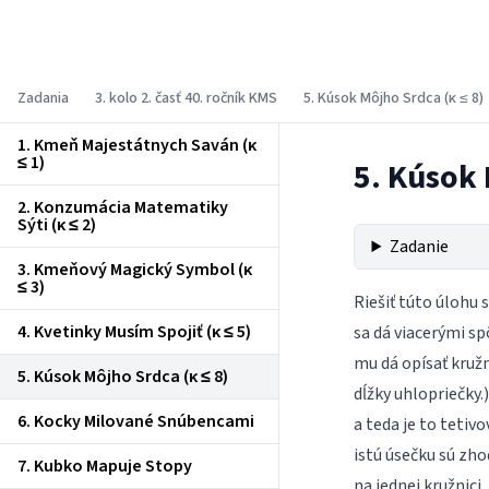
Korešpondenčný matematický seminár
Zadania
3. kolo 2. časť 40. ročník KMS
5. Kúsok Môjho Srdca (κ ≤ 8)
1. Kmeň Majestátnych Saván (κ
≤ 1)
5. Kúsok 
2. Konzumácia Matematiky
Sýti (κ ≤ 2)
Zadanie
3. Kmeňový Magický Symbol (κ
≤ 3)
Riešiť túto úlohu 
4. Kvetinky Musím Spojiť (κ ≤ 5)
sa dá viacerými sp
mu dá opísať kružn
5. Kúsok Môjho Srdca (κ ≤ 8)
dĺžky uhlopriečky.
6. Kocky Milované Snúbencami
a teda je to tetiv
istú úsečku sú zho
7. Kubko Mapuje Stopy
na jednej kružnici