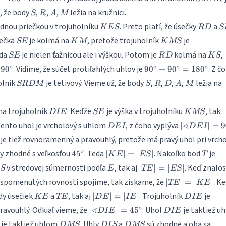
|\sphericalangle
S
R
A
M
, že body
,
,
,
ležia na kružnici.
RES| +
S
R
A
M
|\sphericalangle
KES
RD
S
ednou priečkou v trojuholníku
. Preto platí, že úsečky
a
K
ES
R
D
S
SEM| +
SE
KM
KMS
sečka
je kolmá na
, pretože trojuholník
je
SE
K
M
K
MS
|\sphericalangle
SE
MEA| =
RD
KS
eda
je nielen ťažnicou ale i výškou. Potom je
kolmá na
,
SE
R
D
K
S
45^\circ +
angle
90^\circ
∘
∘
∘
∘
. Vidíme, že súčet protiľahlých uhlov je
. Z č
9
0
9
0
+
9
0
=
18
0
90^\circ +
+
SRDM
S
R
D
A
M
olník
je tetivový. Vieme už, že body
,
,
,
,
ležia na
45^\circ =
SR
D
M
S
R
D
A
M
90^\circ
180^\circ
=
180^\circ
DIE
SE
KMS
|
na trojuholník
. Keďže
je výška v trojuholníku
, tak
D
I
E
SE
K
MS
S
DEI
|\spherical
∢
Tento uhol je vrcholový s uhlom
, z čoho vyplýva
∣
∣
=
9
D
E
I
D
E
I
9
DEI| = 90^\
je tiež rovnoramenný a pravouhlý, pretože má pravý uhol pri vrch
45^\circ
|KE|
T
∘
ly zhodné s veľkosťou
. Teda
. Nakoľko bod
je
4
5
∣
∣
=
∣
∣
K
E
ES
T
=
S
E
|TE|
v stredovej súmernosti podľa
, tak aj
. Keď znalos
∣
∣
=
∣
∣
S
E
TE
ES
|ES|
=
|TE|
spomenutých rovností spojíme, tak získame, že
. K
∣
∣
=
∣
∣
TE
K
E
|ES|
=
KE
TE
|DE|
DIE
dy úsečiek
a
, tak aj
. Trojuholník
je
∣
∣
=
∣
∣
K
E
TE
D
E
I
E
D
I
E
|KE|
=
|\sphericalangle
DIE
∘
∢
avouhlý. Odkiaľ vieme, že
. Uhol
je taktiež u
∣
∣
=
4
5
D
I
E
D
I
E
|IE|
DIE| = 45^\circ
DMS
DIS
DMS
je taktiež uhlom
. Uhly
a
sú zhodné a oba sa
D
MS
D
I
S
D
MS