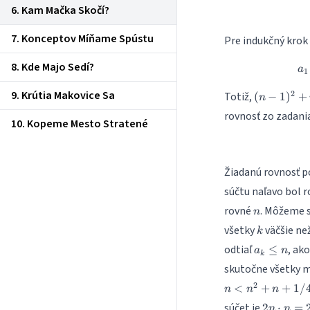
6. Kam Mačka Skočí?
7. Konceptov Míňame Spústu
Pre indukčný krok
8. Kde Majo Sedí?
a
1
(n-
9. Krútia Makovice Sa
2
Totiž,
(
−
1
)
+
n
1)^2+n-
rovnosť zo zadania
1=n^2-
10. Kopeme Mesto Stratené
2n+n-
1=n^2-
n
Žiadanú rovnosť p
súčtu naľavo bol r
n
rovné
. Môžeme s
n
k
všetky
väčšie ne
k
a_k\leq
odtiaľ
, ak
≤
a
n
k
n
skutočne všetky m
2
<
+
+
1/
n
n
n
2n\cdot
súčet je
2
⋅
=
n
n