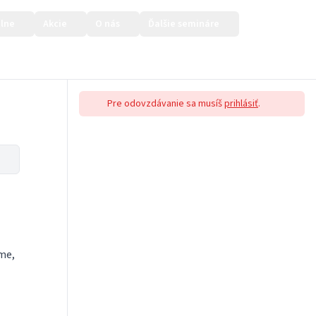
lne
Akcie
O nás
Ďalšie semináre
Prihlásiť sa
Pre odovzdávanie sa musíš
prihlásiť
.
me,