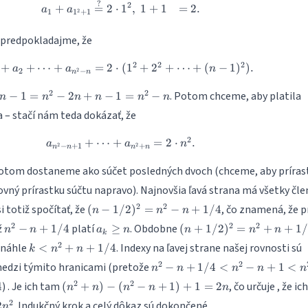
?
\begin{align} a_1+a_{1^2+1}&\st
2
+
=
2
⋅
1
,
1
+
1
=
2.
a
a
1
2
1
+
1
 predpokladajme, že
2
2
2
+
+
⋯
+
=
2
⋅
a_1+a_2+\dots+a_{n^2-n}=2\cdot
(
1
+
2
+
⋯
+
(
−
1
)
)
.
a
a
n
2
2
−
n
n
2
2
. Potom chceme, aby platila
−
1
=
−
2
+
−
1
=
−
n
n
n
n
n
n
 – stačí nám teda dokázať, že
2
+
⋯
+
a_{n^2-n+1}+\dots+a_{n^2+n}=2\
=
2
⋅
.
a
a
n
2
2
−
+
1
+
n
n
n
n
otom dostaneme ako súčet posledných dvoch (chceme, aby príras
ovný prírastku súčtu napravo). Najnovšia ľavá strana má všetky čle
(n-
2
2
i totiž spočítať, že
, čo znamená, že p
(
−
1/2
)
=
−
+
1/4
n
n
n
1/2)^2=n^2-
n^2-
a_k\geq
(n+1/2)^2=n^2+n+1/4
2
2
2
ž
platí
. Obdobne
−
+
1/4
≥
(
+
1/2
)
=
+
+
1/
n
n
a
n
n
n
n
n+1/4
k
n+1/4
n
k<n^2+n+1/4
2
onáhle
. Indexy na ľavej strane našej rovnosti sú
<
+
+
1/4
k
n
n
n^2-n+1/4<n^2-
2
2
edzi týmito hranicami (pretože
−
+
1/4
<
−
+
1
<
n
n
n
n
n
n+1<n^2+n<n^2+n+1/4
(n^2+n)-
2
2
) . Je ich tam
, čo určuje , že ic
4
(
+
)
−
(
−
+
1
)
+
1
=
2
n
n
n
n
n
(n^2-
2
. Indukčný krok a celý dôkaz sú dokončené.
2
n