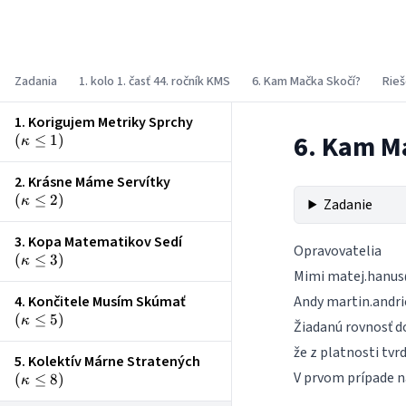
Korešpondenčný matematický seminár
Zadania
1. kolo 1. časť 44. ročník KMS
6. Kam Mačka Skočí?
Rieš
1. Korigujem Metriky Sprchy
\left(\kappa
6. Kam M
(
≤
1
)
\le 1\right)
κ
2. Krásne Máme Servítky
\left(\kappa
(
≤
2
)
\le 2\right)
κ
Zadanie
3. Kopa Matematikov Sedí
\left(\kappa
Opravovatelia
(
≤
3
)
\le 3\right)
κ
Mimi
matej.hanus
4. Končitele Musím Skúmať
Andy
martin.andri
\left(\kappa
(
≤
5
)
\le 5\right)
κ
Žiadanú rovnosť d
že z platnosti tvr
5. Kolektív Márne Stratených
\left(\kappa
V prvom prípade n
(
≤
8
)
\le 8\right)
κ