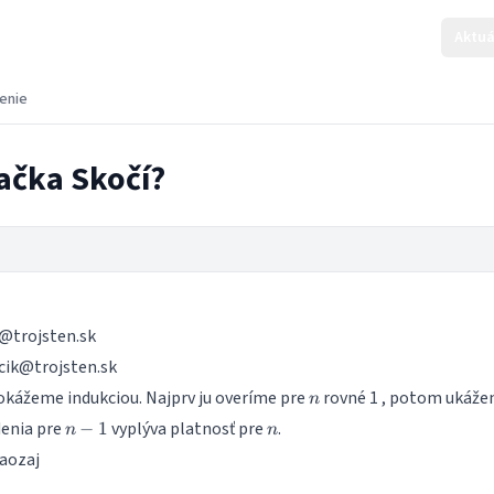
Aktuá
enie
ačka Skočí?
@trojsten.sk
cik@trojsten.sk
n
okážeme indukciou. Najprv ju overíme pre
rovné 1 , potom ukáže
n
n-
n
denia pre
vyplýva platnosť pre
.
−
1
n
n
1
aozaj