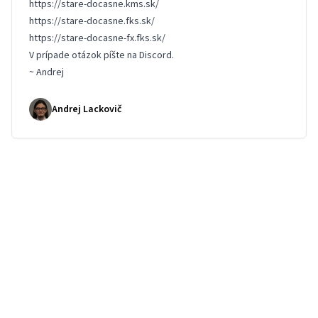
https://stare-docasne.kms.sk/
https://stare-docasne.fks.sk/
https://stare-docasne-fx.fks.sk/
V prípade otázok píšte na
Discord
.
~ Andrej
Andrej Lackovič