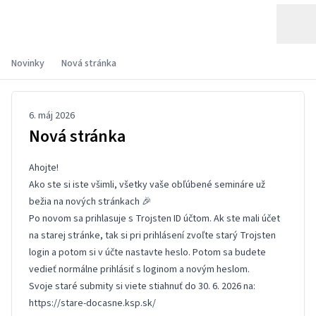
Novinky
Nová stránka
6. máj 2026
Nová stránka
Ahojte!
Ako ste si iste všimli, všetky vaše obľúbené semináre už
bežia na nových stránkach 🎉
Po novom sa prihlasuje s Trojsten ID účtom. Ak ste mali účet
na starej stránke, tak si pri prihlásení zvoľte starý Trojsten
login a potom si v účte
nastavte heslo
. Potom sa budete
vedieť normálne prihlásiť s loginom a novým heslom.
Svoje staré submity si viete stiahnuť do 30. 6. 2026 na:
https://stare-docasne.ksp.sk/