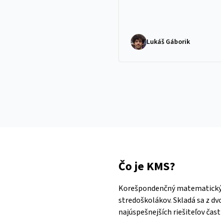
Lukáš Gáborik
Čo je KMS?
Korešpondenčný matematický se
stredoškolákov. Skladá sa z dvo
najúspešnejších riešiteľov čast