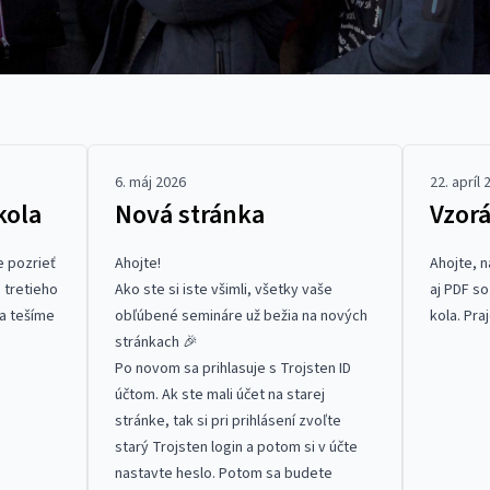
6. máj 2026
22. apríl 
kola
Nová stránka
Vzor
e pozrieť
Ahojte!
Ahojte, n
 tretieho
Ako ste si iste všimli, všetky vaše
aj
PDF
so
 a tešíme
obľúbené semináre už bežia na nových
kola. Pra
stránkach 🎉
Po novom sa prihlasuje s Trojsten ID
účtom. Ak ste mali účet na starej
stránke, tak si pri prihlásení zvoľte
starý Trojsten login a potom si v účte
nastavte heslo
. Potom sa budete