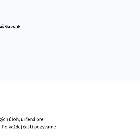
áš Gáborik
ých úloh, určená pre
). Po každej časti pozývame