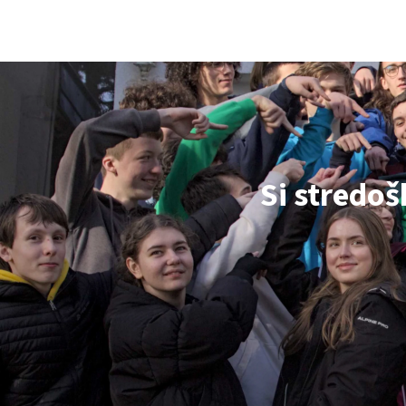
Korešpondenčný matematický seminár
Si stredoš