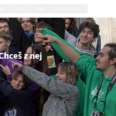
lne
Akcie
O nás
Ďalšie semináre
Prihlásiť sa
Chceš z nej