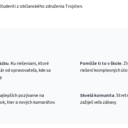
študenti z občianského združenia Trojsten.
väzbu.
Ku riešeniam, ktoré
Pomôže ti to v škole.
Zl
r od opravovateľa, kde sa
riešení komplexných úloh
y.
ajlepších pozývame na
Skvelá komunita.
Stretn
ok, hier a nových kamarátov.
zažiješ veľa zábavy.