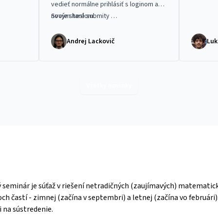
vedieť normálne prihlásiť s loginom a
novým heslom.
Svoje staré submity …
Andrej Lackovič
Luk
Všetky novinky
minár je súťaž v riešení netradičných (zaujímavých) matematick
ch častí - zimnej (začína v septembri) a letnej (začína vo februári
i na sústredenie.