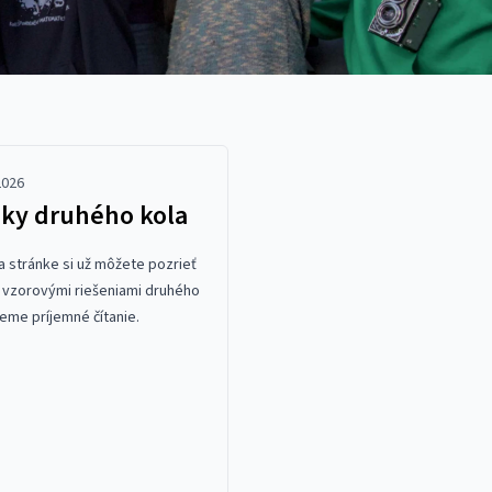
2026
áky druhého kola
a stránke si už môžete pozrieť
 vzorovými riešeniami druhého
jeme príjemné čítanie.