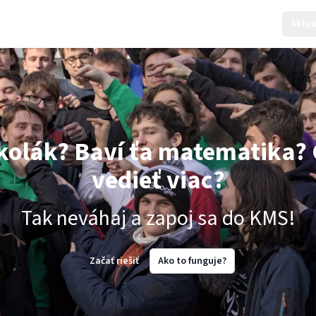
Aktuá
kolák? Baví ťa matematika? 
vedieť viac?
Tak neváhaj a zapoj sa do KMS!
Začať riešiť
Ako to funguje?