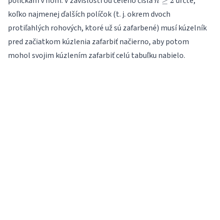
políčkam v ňom. V závislosti od celého čísla
určte,
≥
2
n
\ge
koľko najmenej ďalších políčok (t. j. okrem dvoch
2
protiľahlých rohových, ktoré už sú zafarbené) musí kúzelník
pred začiatkom kúzlenia zafarbiť načierno, aby potom
mohol svojim kúzlením zafarbiť celú tabuľku nabielo.