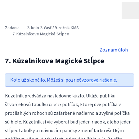
Zadania
2. kolo 2. časť 39. ročník KMS
7. Kúzelníkove Magické Stĺpce
Zoznam úloh
7. Kúzelníkove Magické Stĺpce
Kolo už skončilo. Môžeš si pozrieť
vzorové riešenie
.
Kúzelník predvádza nasledovné kúzlo. Ukáže publiku
n\times
štvorčekovú tabuľku
políčok, ktorej dve políčka v
×
n
n
n
protiľahlých rohoch sú zafarbené načierno a zvyšné políčka
sú biele. Kúzelník si vie vyberať buď jeden riadok, alebo jeden
stĺpec tabuľky a mávnutím paličky zmeniť farbu všetkým
n