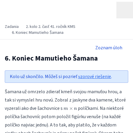
Zadania
2. kolo 2. časť 41. ročník KMS
6. Koniec Mamutieho Šamana
Zoznam úloh
6. Koniec Mamutieho Šamana
Kolo už skončilo. Môžeš si pozrieť
vzorové riešenie
.
Šamana už omrzelo zdierať kmeň svojou mamuťou hrou, a
tak si vymyslel hru novú. Zobral z jaskyne dva kamene, ktoré
m\times
vyzerali ako dve šachovnice s
políčkami. Na niektoré
×
m
n
n
políčka šachovníc potom položil figúrku venuše (na každé
políčko najviac jednu). A to tak, aby platilo, že v každom