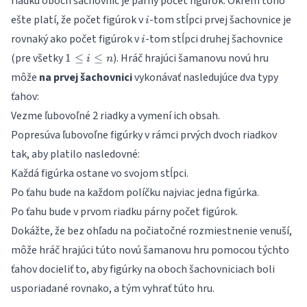
riadku oboch šachovníc je párny počet figúrok. Okrem toho
i
ešte platí, že počet figúrok v
-tom stĺpci prvej šachovnice je
i
i
rovnaký ako počet figúrok v
-tom stĺpci druhej šachovnice
i
1\le
(pre všetky
). Hráč hrajúci šamanovu novú hru
1
≤
≤
i
n
i\le
môže
na prvej šachovnici
vykonávať nasledujúce dva typy
n
ťahov:
Vezme ľubovoľné 2 riadky a vymení ich obsah.
Popresúva ľubovoľne figúrky v rámci prvých dvoch riadkov
tak, aby platilo nasledovné:
Každá figúrka ostane vo svojom stĺpci.
Po ťahu bude na každom políčku najviac jedna figúrka.
Po ťahu bude v prvom riadku párny počet figúrok.
Dokážte, že bez ohľadu na počiatočné rozmiestnenie venuší,
môže hráč hrajúci túto novú šamanovu hru pomocou týchto
ťahov docieliť to, aby figúrky na oboch šachovniciach boli
usporiadané rovnako, a tým vyhrať túto hru.