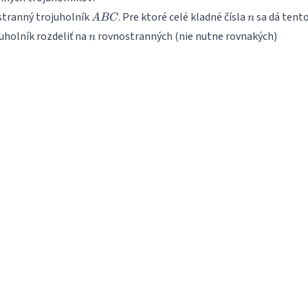
ABC
n
stranný trojuholník
. Pre ktoré celé kladné čísla
sa dá tent
A
BC
n
n
uholník rozdeliť na
rovnostranných (nie nutne rovnakých)
n