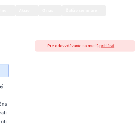
lne
Akcie
O nás
Ďalšie semináre
Prihlásiť sa
Pre odovzdávanie sa musíš
prihlásiť
.
ný
ť na
rali
rili