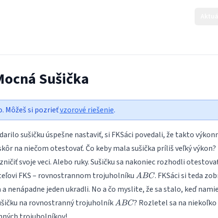
Aktuá
 Mocná Sušička
o. Môžeš si pozrieť
vzorové riešenie
.
arilo sušičku úspešne nastaviť, si FKSáci povedali, že takto výkon
skôr na niečom otestovať. Čo keby mala sušička príliš veľký výkon?
ničiť svoje veci. Alebo ruky. Sušičku sa nakoniec rozhodli otestova
ABC
teľovi FKS – rovnostrannom trojuholníku
. FKSáci si teda zob
A
BC
 a nenápadne jeden ukradli. No a čo myslite, že sa stalo, keď namie
ABC
šičku na rovnostranný trojuholník
? Rozletel sa na niekoľko
A
BC
nných trojuholníkov!