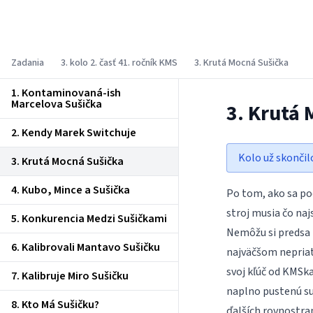
Korešpondenčný matematický seminár
Zadania
3. kolo 2. časť 41. ročník KMS
3. Krutá Mocná Sušička
1. Kontaminovaná-ish
Marcelova Sušička
3. Krutá
2. Kendy Marek Switchuje
Kolo už skončil
3. Krutá Mocná Sušička
4. Kubo, Mince a Sušička
Po tom, ako sa pod
stroj musia čo naj
5. Konkurencia Medzi Sušičkami
Nemôžu si predsa z
6. Kalibrovali Mantavo Sušičku
najväčšom nepria
svoj kľúč od KMSka
7. Kalibruje Miro Sušičku
naplno pustenú su
8. Kto Má Sušičku?
ďalších rovnostra