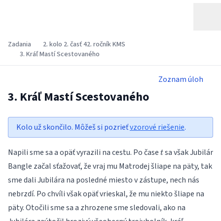
Zadania
2. kolo 2. časť 42. ročník KMS
3. Kráľ Mastí Scestovaného
Zoznam úloh
3. Kráľ Mastí Scestovaného
Kolo už skončilo. Môžeš si pozrieť
vzorové riešenie
.
t
Napili sme sa a opäť vyrazili na cestu. Po čase
sa však Jubilár
t
Bangle začal sťažovať, že vraj mu Matrodej šliape na päty, tak
sme dali Jubilára na posledné miesto v zástupe, nech nás
nebrzdí. Po chvíli však opäť vrieskal, že mu niekto šliape na
päty. Otočili sme sa a zhrozene sme sledovali, ako na