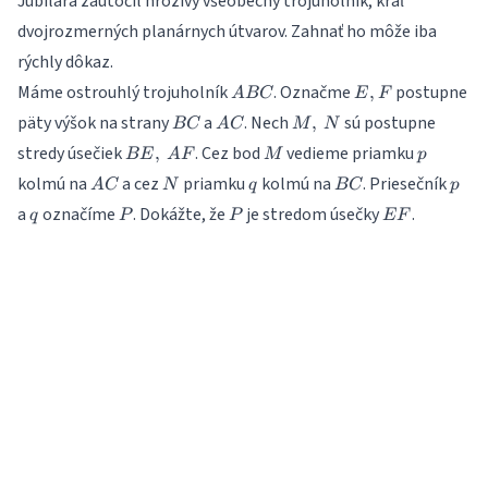
Jubilára zaútočil hrozivý všeobecný trojuholník, kráľ
dvojrozmerných planárnych útvarov. Zahnať ho môže iba
rýchly dôkaz.
ABC
E,
Máme ostrouhlý trojuholník
. Označme
postupne
,
A
BC
E
F
F
BC
AC
M,\,
päty výšok na strany
a
. Nech
sú postupne
,
BC
A
C
M
N
N
BE,\,
M
p
stredy úsečiek
. Cez bod
vedieme priamku
,
BE
A
F
M
p
AF
AC
N
q
BC
p
kolmú na
a cez
priamku
kolmú na
. Priesečník
A
C
N
q
BC
p
q
P
P
EF
a
označíme
. Dokážte, že
je stredom úsečky
.
q
P
P
EF