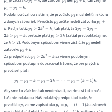
je väčší ako
, ale zároveň
delí
, tak zrejme
+
+
p
p
k
p
p
k
1
2
1
2
.
=
+
p
p
k
1
2
p_2
Podobnou úvahou zistíme, že prvočíslo
musí deliť niektorú
p
2
p_2
p_1+k
z daných zátvoriek. Prvočíslo
určite nedelí zátvorku
+
p
p
2
1
p_1>2k^2-
2p_2=2p_1-
2
. Keď je totiž
, tak platí, že
>
2
−
2
=
2
−
k
p
k
k
p
p
1
2
1
k
2k > p_1+k
p_1>3k
, pretože platí
(zatiaľ predpokladajme,
2
>
+
>
3
k
p
k
p
k
1
1
k>2
p_2
že
). Podobným spôsobom vieme zistiť, že
nedelí
>
2
k
p
2
p_2+k
zátvorku
.
+
p
k
2
p_1>2k^2-
2
Za predpokladu
sa vieme podobným
>
2
−
p
k
k
1
k
k
spôsobom postupne dopracovať k tomu, že pre prvých
k
prvočísel platí:
=
+
=
+
2
p_1=p_2+k=p_3+2k= \dots =
=
⋯
=
+
(
−
1
)
.
p
p
k
p
k
p
k
k
1
2
3
k
Aby sme to však len tak neodmávali, overíme si toto naše
tušenie indukciou. Náš indukčný predpoklad bude, že
p_i
p_i=
prvočíslo
vieme zapísať ako
a zároveň
=
−
(
−
1
)
p
p
p
i
k
1
i
i
p_1
j\leq
p_j=
i
pre každé
platí, že
, pričom
.
≤
=
−
(
−
1
)
≤