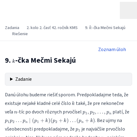
k
Zadania
2. kolo 2. časť 42. ročník KMS
9.
-čka Mečmi Sekajú
k
Riešenie
Zoznam úloh
9.
-čka Mečmi Sekajú
k
k
Zadanie
Danú úlohu budeme riešiť sporom. Predpokladajme teda, že
k
existuje nejaké kladné celé číslo
také, že pre nekonečne
k
n
p_1,
p_
veľa
-tíc po dvoch rôznych prvočísel
platí, že
,
,
…
,
n
p
p
p
1
2
n
p_2,
\do
. Bez ujmy na
…
∣
(
+
)
(
+
)
…
(
+
)
p
p
p
p
k
p
k
p
k
1
2
1
2
\dots
p_
n
n
p_1
všeobecnosti predpokladajme, že
je najväčšie prvočíslo
,p_n
\m
p
1
(p
n
p_1