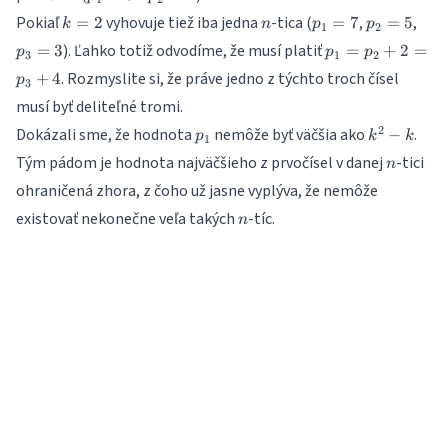
k=2
n
p_1=7
p_2=5
p_3
Pokiaľ
vyhovuje tiež iba jedna
-tica (
,
,
=
2
=
7
=
5
k
n
p
p
1
2
p_1=p_2+2=p_
). Ľahko totiž odvodíme, že musí platiť
=
3
=
+
2
=
p
p
p
3
1
2
. Rozmyslite si, že práve jedno z týchto troch čísel
+
4
p
3
musí byť deliteľné tromi.
p_1
k^2-
2
Dokázali sme, že hodnota
nemôže byť väčšia ako
.
−
p
k
k
1
k
n
Tým pádom je hodnota najväčšieho z prvočísel v danej
-tici
n
ohraničená zhora, z čoho už jasne vyplýva, že nemôže
n
existovať nekonečne veľa takých
-tíc.
n