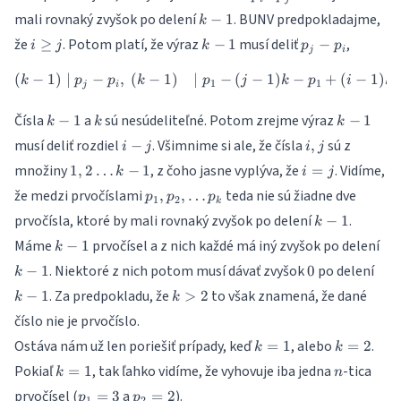
k-
mali rovnaký zvyšok po delení
. BUNV predpokladajme,
−
1
k
1
i
k-
p_j-
že
. Potom platí, že výraz
musí deliť
,
≥
−
1
−
i
j
k
p
p
j
i
\geq
1
p_i
j
(
−
1
)
∣
−
,
(
−
1
)
∣
−
(
−
1
)
−
+
(
−
1
)
,
\begin{aligned} (k-1) &\mid p_
k
p
p
k
p
j
k
p
i
k
1
1
j
i
k-
k
k-
Čísla
a
sú nesúdeliteľné. Potom zrejme výraz
−
1
−
1
k
k
k
1
1
i-
i,j
musí deliť rozdiel
. Všimnime si ale, že čísla
sú z
−
,
i
j
i
j
j
{1,2
i=j
množiny
, z čoho jasne vyplýva, že
. Vidíme,
1
,
2
…
−
1
=
k
i
j
\dots
p_1,
že medzi prvočíslami
teda nie sú žiadne dve
,
,
…
p
p
p
1
2
k-1}
k
p_2,
k-
prvočísla, ktoré by mali rovnaký zvyšok po delení
.
−
1
k
\dots
1
k-
k-
Máme
prvočísel a z nich každé má iný zvyšok po delení
−
1
p_k
k
1
1
0
k-
. Niektoré z nich potom musí dávať zvyšok
po delení
−
1
0
k
1
k>2
. Za predpokladu, že
to však znamená, že dané
−
1
>
2
k
k
číslo nie je prvočíslo.
k=1
k=2
Ostáva nám už len poriešiť prípady, keď
, alebo
.
=
1
=
2
k
k
k=1
n
Pokiaľ
, tak ľahko vidíme, že vyhovuje iba jedna
-tica
=
1
k
n
p_1=3
p_2=2
prvočísel (
a
).
=
3
=
2
p
p
1
2