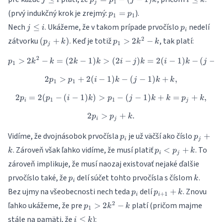
j
i
p
p
j
k
i
k
1
- (i-
j
i
p_1
\leq
p_1=p_1
(prvý indukčný krok je zrejmý:
).
1)k
=
p
p
1
1
- (j-
k
j
p_i
Nech
. Ukážeme, že v takom prípade prvočíslo
nedelí
≤
1)k
j
i
p
i
\leq
(p_j+k)
p_1>2k^2-
2
zátvorku
. Keď je totiž
, tak platí:
(
+
)
>
2
−
p
k
p
k
k
1
i
j
k
2
>
2
−
=
(
2
−
1
)
>
p_1 > 2k^2 - k = (2k-1)k > (2i-
(
2
−
)
=
2
(
−
1
)
−
(
−
1
p
k
k
k
k
i
j
k
i
k
j
1
2
>
+
2
(
−
1
2p_1 > p_1 + 2(i-1)k - (j-1)k 
)
−
(
−
1
)
+
,
p
p
i
k
j
k
k
1
1
2
=
2
(
−
(
−
1
)
)
>
2p_i = 2(p_1-(i-1)k) > p_1 - (
−
(
−
1
)
+
=
+
,
p
p
i
k
p
j
k
k
p
k
1
1
i
j
2
>
2p_i > p_j+k.
+
.
p
p
k
i
j
p_i
p_j+k
Vidíme, že dvojnásobok prvočísla
je už väčší ako číslo
+
p
p
i
j
p_i
. Zároveň však ľahko vidíme, že musí platiť
. To
<
+
k
p
p
k
i
j
<
zároveň implikuje, že musí naozaj existovať nejaké ďalšie
p_j
p_i
k
prvočíslo také, že
delí súčet tohto prvočísla s číslom
.
+
p
k
i
k
p_i
p_{i+1}+k
Bez ujmy na všeobecnosti nech teda
delí
. Znovu
+
p
p
k
+
1
i
i
p_1>2k^2-
2
ľahko ukážeme, že pre
platí (pričom majme
>
2
−
p
k
k
1
k
i
stále na pamäti, že
):
≤
i
k