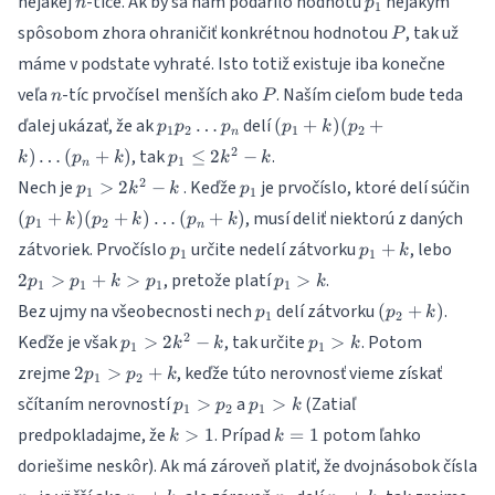
nejakej
-tice. Ak by sa nám podarilo hodnotu
nejakým
n
p
1
(p
P
spôsobom zhora ohraničiť konkrétnou hodnotou
, tak už
P
\do
(p
máme v podstate vyhraté. Isto totiž existuje iba konečne
n
P
veľa
-tíc prvočísel menších ako
. Naším cieľom bude teda
n
P
p_1p_2
(p_1+k)
ďalej ukázať, že ak
delí
…
(
+
)
(
+
p
p
p
p
k
p
1
2
1
2
n
\dots
(p_2+k)
p_1
2
, tak
.
)
…
(
+
)
≤
2
−
k
p
k
p
k
k
1
p_n
\dots
n
\leq
p_1>2k^2-
p_1
(p
2
Nech je
. Keďže
je prvočíslo, ktoré delí súčin
>
2
−
(p_n+k)
p
k
k
p
1
1
2k^2-
k
(p
, musí deliť niektorú z daných
(
+
)
(
+
)
…
k
(
+
)
p
k
p
k
p
k
1
2
\d
n
p_1
p_1+k
2p_
zátvoriek. Prvočíslo
určite nedelí zátvorku
, lebo
+
(p
p
p
k
1
1
p_1>k
, pretože platí
.
2
>
+
>
>
p
p
k
p
p
k
1
1
1
1
p_1
(p_2+k)
Bez ujmy na všeobecnosti nech
delí zátvorku
.
(
+
)
p
p
k
1
2
p_1>2k^2-
p_1>k
2
Keďže je však
, tak určite
. Potom
>
2
−
>
p
k
k
p
k
1
1
k
2p_1>p_2+k
zrejme
, keďže túto nerovnosť vieme získať
2
>
+
p
p
k
1
2
p_1>p_2
p_1>k
sčítaním nerovností
a
(Zatiaľ
>
>
p
p
p
k
1
2
1
k>1
k=1
predpokladajme, že
. Prípad
potom ľahko
>
1
=
1
k
k
doriešime neskôr). Ak má zároveň platiť, že dvojnásobok čísla
p_1
p_2+k
p_1
p_2+k
p_