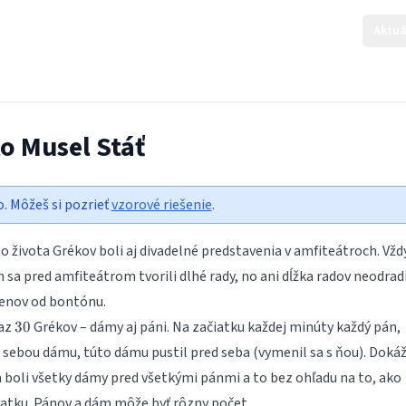
Aktuá
o Musel Stáť
o. Môžeš si pozrieť
vzorové riešenie
.
 života Grékov boli aj divadelné predstavenia v amfiteátroch. Vžd
sa pred amfiteátrom tvorili dlhé rady, no ani dĺžka radov neodrad
enov od bontónu.
30
raz
Grékov – dámy aj páni. Na začiatku každej minúty každý pán,
30
 sebou dámu, túto dámu pustil pred seba (vymenil sa s ňou). Dokáž
boli všetky dámy pred všetkými pánmi a to bez ohľadu na to, ako
iatku. Pánov a dám môže byť rôzny počet.