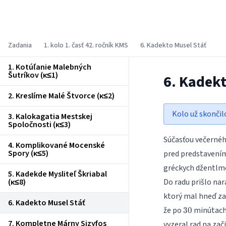
Korešpondenčný matematický seminár
Zadania
1. kolo 1. časť 42. ročník KMS
6. Kadekto Musel Stáť
1. Kotúľanie Malebných
Šutríkov (κ≤1)
6. Kadekt
2. Kreslíme Malé Štvorce (κ≤2)
Kolo už skončil
3. Kalokagatia Mestskej
Spoločnosti (κ≤3)
Súčasťou večerného
4. Komplikované Mocenské
Spory (κ≤5)
pred predstavením 
gréckych džentlm
5. Kadekde Mysliteľ Škriabal
(κ≤8)
Do radu prišlo na
ktorý mal hneď za
6. Kadekto Musel Stáť
30
že po
minútach 
30
7. Kompletne Márny Sizyfos
vyzeral rad na zač