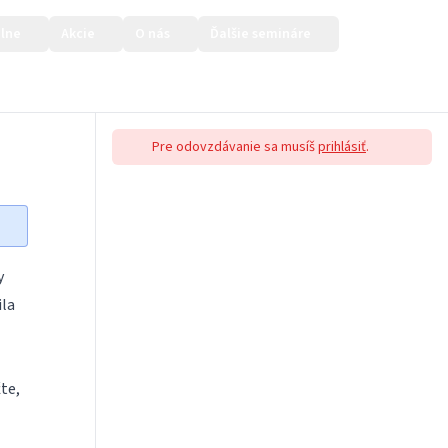
lne
Akcie
O nás
Ďalšie semináre
Prihlásiť sa
Pre odovzdávanie sa musíš
prihlásiť
.
y
ila
te,