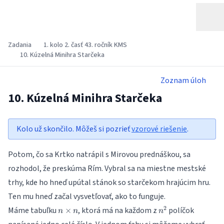
Zadania
1. kolo 2. časť 43. ročník KMS
10. Kúzelná Minihra Starčeka
Zoznam úloh
10. Kúzelná Minihra Starčeka
Kolo už skončilo. Môžeš si pozrieť
vzorové riešenie
.
Potom, čo sa Krtko natrápil s Mirovou prednáškou, sa
rozhodol, že preskúma Rím. Vybral sa na miestne mestské
trhy, kde ho hneď upútal stánok so starčekom hrajúcim hru.
Ten mu hneď začal vysvetľovať, ako to funguje.
n\times
n^2
2
Máme tabuľku
, ktorá má na každom z
políčok
×
n
n
n
n