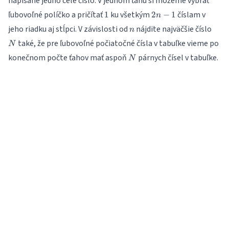
napísané jedno celé číslo. V jednom ťahu si môžeme vybrať
1
2n-
ľubovoľné políčko a pričítať
ku všetkým
číslam v
1
2
−
1
n
1
n
N
jeho riadku aj stĺpci. V závislosti od
nájdite najväčšie číslo
n
také, že pre ľubovoľné počiatočné čísla v tabuľke vieme po
N
N
konečnom počte ťahov mať aspoň
párnych čísel v tabuľke.
N