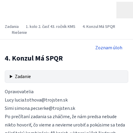
Zadania
1. kolo 2. časť 43. ročník KMS
4. Konzul Má SPQR
Riešenie
Zoznam úloh
4. Konzul Má SPQR
Zadanie
Opravovatelia
Lucy
lucia.tothova@trojsten.sk
Simi
simona.pecserke@trojsten.sk
Po prečítaní zadania sa zháčime, že nám predsa nebude
nikto hovoriť, čo vieme a nevieme urobiť a pokúsime sa teda