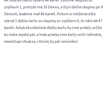
Ak teda do nášho výberu 48 kariet zvolíme skupinu so
zvyškom 1, pretože má 10 členov, a štyri ďalšie skupiny po 9
členoch, budeme mať 46 kariet. Potom si môžeme ešte
vybrať 1 ďalšiu kartu zo skupiny so zvyškom 0, čo nám dá 47
kariet. Avšak ktorúkoľvek ďalšiu kartu by sme pridali, určite
by mala nejaký pár, a teda aj keby sme karty volili náhodne,
neexistuje situácia, v ktorej by pár nevznikol.