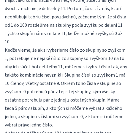
nájsť takú kombináciu 48 kariet, v ktorej súčet žiadnych
dvoch z nich nie je deliteľný 11. Po tom, čo si tí z nás, ktorí
neobľubujú teóriu čísel povzdychnú, začneme tým, že si čísla
od 1 do 100 rozdelíme na skupiny podľa zvyšku po delení 11.
Týchto skupín nám vznikne 11, keďže možné zvyšky sú 0 až
10.
Keďže vieme, že ak si vyberieme číslo zo skupiny so zvyškom
1, potrebujeme nejaké číslo zo skupiny so zvyškom 10 na to
aby ich súčet bol deliteľný 11, môžeme si vybrať čísla tak, aby
takéto kombinácie nevznikli. Skupina čísel so zvyškom 1 má
10 členov, všetky ostatné 9. Okrem toho čísla v skupine so
zvyškom 0 potrebujú pár z tej istej skupiny, kým všetky
ostatné potrebujú pár z jednej z ostatných skupín. Máme
teda 5 párov skupín, z ktorých si môžeme vybrať z každého
jednu, a skupinu s číslami so zvyškom 0, z ktorej si môžeme
vybrať práve jedno číslo.