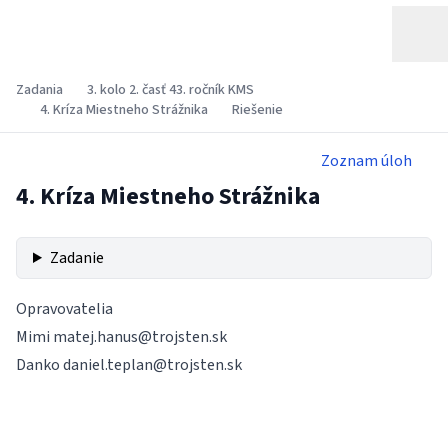
Zadania
3. kolo 2. časť 43. ročník KMS
4. Kríza Miestneho Strážnika
Riešenie
Zoznam úloh
4. Kríza Miestneho Strážnika
Zadanie
Opravovatelia
Mimi
matej.hanus@trojsten.sk
Danko
daniel.teplan@trojsten.sk