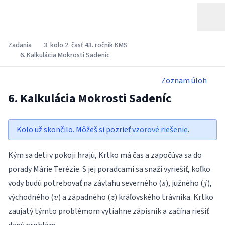
Zadania
3. kolo 2. časť 43. ročník KMS
6. Kalkulácia Mokrosti Sadeníc
Zoznam úloh
6. Kalkulácia Mokrosti Sadeníc
Kolo už skončilo. Môžeš si pozrieť
vzorové riešenie
.
Kým sa deti v pokoji hrajú, Krtko má čas a započúva sa do
porady Márie Terézie. S jej poradcami sa snaží vyriešiť, koľko
s
j
vody budú potrebovať na závlahu severného (
), južného (
),
s
j
v
z
východného (
) a západného (
) kráľovského trávnika. Krtko
v
z
zaujatý týmto problémom vytiahne zápisník a začína riešiť