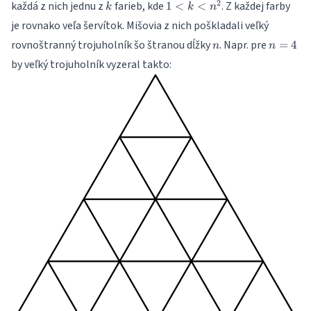
k
1 <
2
každá z nich jednu z
farieb, kde
. Z každej farby
1
<
<
k
k
n
k <
je rovnako veľa šervítok. Mišovia z nich poškladali veľký
n^2
n
n=4
rovnoštranný trojuholník šo štranou dĺžky
. Napr. pre
=
4
n
n
by veľký trojuholník vyzeral takto: