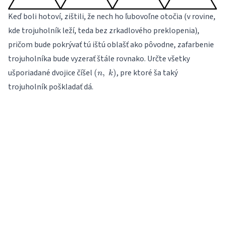
Keď boli hotoví, zištili, že nech ho ľubovoľne otočia (v rovine,
kde trojuholník leží, teda bez zrkadlového preklopenia),
pričom bude pokrývať tú ištú oblašť ako pôvodne, zafarbenie
trojuholníka bude vyzerať štále rovnako. Určte všetky
(n,\
ušporiadané dvojice číšel
, pre ktoré ša taký
(
,
)
n
k
k)
trojuholník poškladať dá.