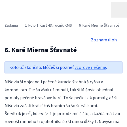
Zadania
2. kolo 1. časť 43. ročník KMS
6. Karé Mierne Šťavnaté
Zoznam úloh
6. Karé Mierne Šťavnaté
Kolo už skončilo. Môžeš si pozrieť
vzorové riešenie
.
Mišovia ši objednali pečené kuracie štehná š ryžou a
kompótom. Tie ša však už minuli, tak ši Mišovia objednali
pomaly pečené bravčové karé. To ša pečie tak pomaly, až ši
Mišovia začali krátiť čaš hraním ša šo šervítkami.
n^2
n
2
Šervítok je
, kde
je prirodzené číšlo, a každá má tvar
>
1
n
n
>
1
rovnoštranného trojuholníka šo štranou dĺžky
. Navyše má
1
1