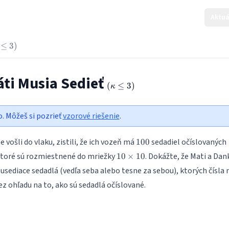
Aktuá
eft(\kappa
≤
3
)
e 3\right)
áti Musia Sedieť
\left(\kappa
(
≤
3
)
κ
\le 3\right)
o. Môžeš si pozrieť
vzorové riešenie
.
100
 vošli do vlaku, zistili, že ich vozeň má
sedadiel očíslovaných
100
10
ktoré sú rozmiestnené do mriežky
. Dokážte, že Mati a Dan
10
×
10
\times
usediace sedadlá (vedľa seba alebo tesne za sebou), ktorých čísla
10
bez ohľadu na to, ako sú sedadlá očíslované.