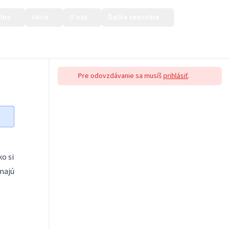
lne
Akcie
O nás
Ďalšie semináre
Prihlásiť sa
Pre odovzdávanie sa musíš
prihlásiť
.
ko si
 majú