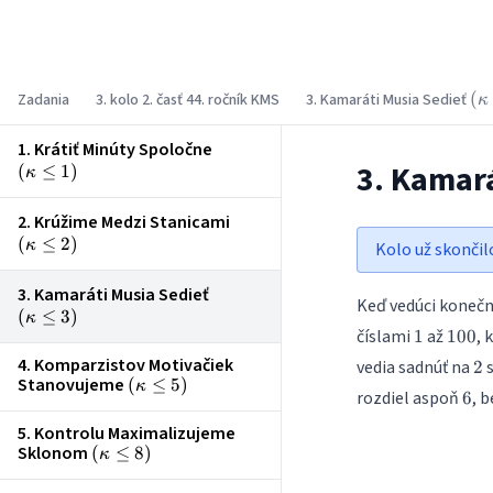
Korešpondenčný matematický seminár
\l
(
Zadania
3. kolo 2. časť 44. ročník KMS
3. Kamaráti Musia Sedieť
κ
\l
1. Krátiť Minúty Spoločne
\left(\kappa
3. Kamar
(
≤
1
)
\le 1\right)
κ
2. Krúžime Medzi Stanicami
\left(\kappa
(
≤
2
)
\le 2\right)
κ
Kolo už skončil
3. Kamaráti Musia Sedieť
\left(\kappa
Keď vedúci konečne
(
≤
3
)
\le 3\right)
κ
1
100
číslami
až
, 
1
100
2
4. Komparzistov Motivačiek
vedia sadnúť na
s
2
Stanovujeme
\left(\kappa
(
≤
5
)
κ
6
rozdiel aspoň
, 
6
\le 5\right)
5. Kontrolu Maximalizujeme
Sklonom
\left(\kappa
(
≤
8
)
κ
\le 8\right)