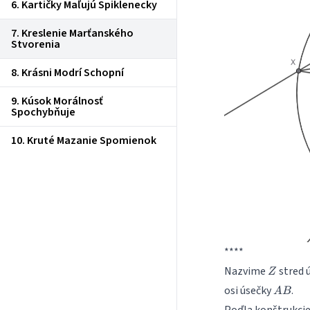
6. Kartičky Maľujú Spiklenecky
7. Kreslenie Marťanského
Stvorenia
8. Krásni Modrí Schopní
9. Kúsok Morálnosť
Spochybňuje
10. Kruté Mazanie Spomienok
****
Z
Nazvime
stred 
Z
AB
osi úsečky
.
A
B
Poďla konštrukci