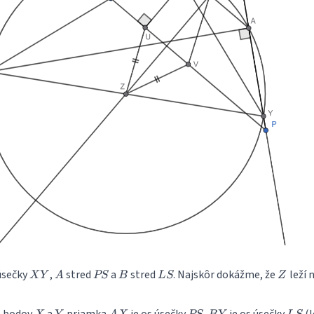
XY
A
PS
B
LS
Z
úsečky
,
stred
a
stred
. Najskôr dokážme, že
leží 
X
Y
A
PS
B
L
S
Z
X
Y
AX
PS
BY
LS
e bodov
a
priamka
je os úsečky
,
je os úsečky
(