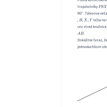
PSX
trojuholníky
PSX
∘
. Tálesova vet
9
0
B
X
Y
,
,
,
ležia na 
B
X
Y
cez stred kružnice
.
A
B
Dokážme teraz, že
jednoduchšom obr