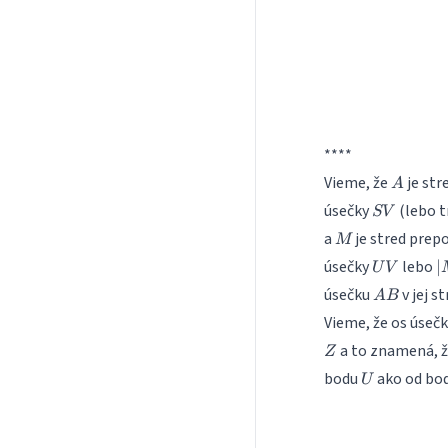
****
A
Vieme, že
je str
A
SV
úsečky
(lebo t
S
V
M
a
je stred prep
M
UV
|
úsečky
lebo
∣
U
V
AB
úsečku
v jej s
A
B
|
Vieme, že os úseč
a to znamená, 
Z
U
bodu
ako od bo
U