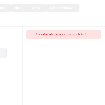
lne
Akcie
O nás
Ďalšie semináre
Prihlásiť sa
Pre odovzdávanie sa musíš
prihlásiť
.