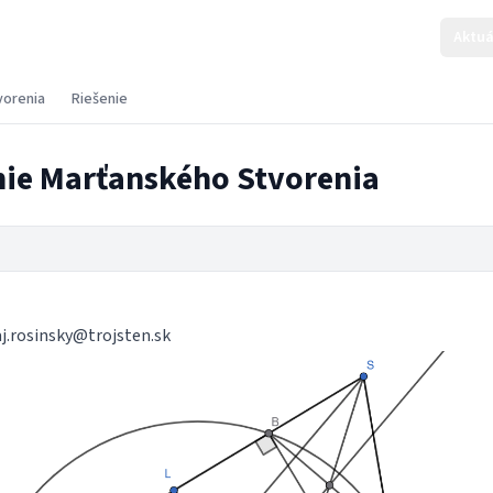
Aktuá
vorenia
Riešenie
nie Marťanského Stvorenia
aj.rosinsky@trojsten.sk