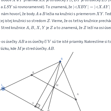
X
Y
A
X
PS
B
Y
L
S
LSY
|\sphericalangle
∢
∢
a
sú rovnoramenné). To znamená, že
∣
∣
=
∣
∣
L
S
Y
XB
Y
X
A
Y
XBY| =
A
B
XY
a nám hovorí, že body
a
ležia na kružnici s priemerom
. Te
A
B
X
Y
|\sphericalangle
Z
tej istej kružnici so stredom
. Vieme, že os tetivy kružnice prech
XAY| =
Z
90^{\circ}
A,B,X,Y
Z
Z
. Stred kružnice
je
a to znamená, že
leží na osi úse
,
,
,
A
B
X
Y
Z
Z
AB
UV
 os úsečky
a os úsečky
sú tie isté priamky. Nakreslíme si t
A
B
U
V
M
AB
ázku, kde
je stred úsečky
.
M
A
B