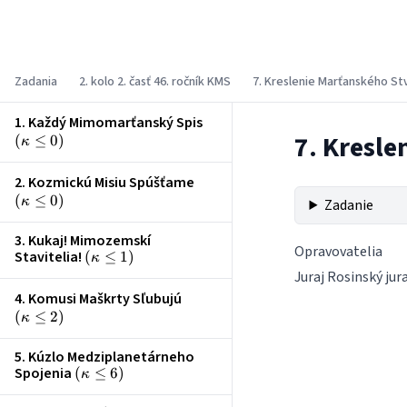
Korešpondenčný matematický seminár
Zadania
2. kolo 2. časť 46. ročník KMS
7. Kreslenie Marťanského St
1. Každý Mimomarťanský Spis
\left(\kappa
7. Kresle
(
≤
0
)
\le 0\right)
κ
2. Kozmickú Misiu Spúšťame
\left(\kappa
(
≤
0
)
\le 0\right)
κ
Zadanie
3. Kukaj! Mimozemskí
Opravovatelia
Stavitelia!
\left(\kappa
(
≤
1
)
κ
\le 1\right)
Juraj Rosinský
jur
4. Komusi Maškrty Sľubujú
\left(\kappa
(
≤
2
)
\le 2\right)
κ
5. Kúzlo Medziplanetárneho
Spojenia
\left(\kappa
(
≤
6
)
κ
\le 6\right)