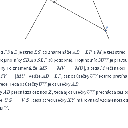
PS
B
LS
AB
M
ed
a
je stred
, to znamená že
a
je tiež stred
∥
PS
B
L
S
A
B
L
P
M
\parallel
SBA
SLP
SUV
rojuholníky
a
sú podobné). Trojuholník
je pravou
SB
A
S
L
P
S
U
V
LP
|MS|
M
ony. To znamená, že
, a teda
leží na osi
∣
∣
=
∣
∣
=
∣
∣
MS
M
V
M
U
M
=
MV|
AB
UV
. Keďže
, tak os úsečky
kolmo pretína
∣
=
∣
∣
∥
M
V
M
U
A
B
L
P
U
V
|MV|
=
\parallel
UV
AB
trede. Teda os úsečky
je os úsečky
.
=
U
V
A
B
MU|
LP
|MU|
AB
Z
UV
ky
prechádza cez bod
, teda aj os úsečky
prechádza cez b
A
B
Z
U
V
|UZ|
XY
že
, teda stred úsečky
má rovnakú vzdialenosť od
∣
∣
=
∣
∣
U
Z
V
Z
X
Y
=
V
du
.
V
|VZ|