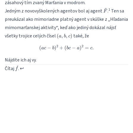
zásahový tím zvaný Marťania v modrom.
ˇ
\check
1
Jedným z novovyškolených agentov bol aj agent
.
Ten sa
F
F
preukázal ako mimoriadne platný agent v skúške z „Hľadania
mimomarťanskej aktivity“, keď ako jediný dokázal nájsť
(a,
všetky trojice celých čísel
také, že
(
,
,
)
a
b
c
b,
c)
2
2
(
−
)
+
(
(ac-b)^2+(bc-a)^2=c.
−
)
=
.
a
c
b
b
c
a
c
Nájdite ich aj vy.
ˇ
\check
Čítaj
.
↩
f
f