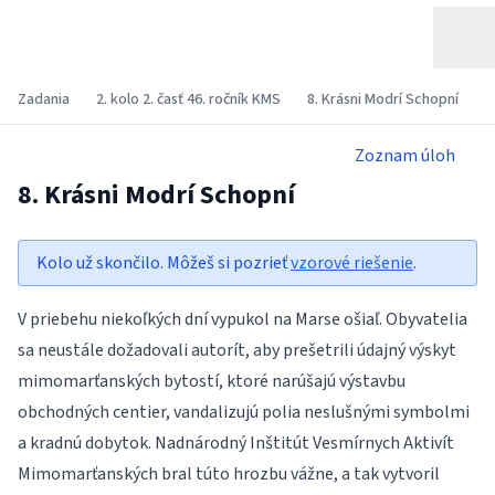
Zadania
2. kolo 2. časť 46. ročník KMS
8. Krásni Modrí Schopní
Zoznam úloh
8. Krásni Modrí Schopní
Kolo už skončilo. Môžeš si pozrieť
vzorové riešenie
.
V priebehu niekoľkých dní vypukol na Marse ošiaľ. Obyvatelia
sa neustále dožadovali autorít, aby prešetrili údajný výskyt
mimomarťanských bytostí, ktoré narúšajú výstavbu
obchodných centier, vandalizujú polia neslušnými symbolmi
a kradnú dobytok. Nadnárodný Inštitút Vesmírnych Aktivít
Mimomarťanských bral túto hrozbu vážne, a tak vytvoril