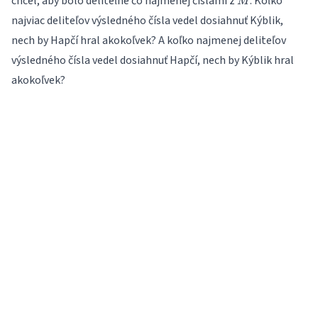
chcel, aby bolo deliteľné čo najmenej číslami z
. Koľko
M
najviac deliteľov výsledného čísla vedel dosiahnuť Kýblik,
nech by Hapčí hral akokoľvek? A koľko najmenej deliteľov
výsledného čísla vedel dosiahnuť Hapčí, nech by Kýblik hral
akokoľvek?