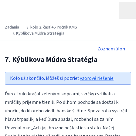
Zadania
3. kolo 2. časť 46. ročník KMS
7. Kýblikova Múdra Stratégia
Zoznam úloh
7. Kýblikova Múdra Stratégia
Kolo už skončilo. Môžeš si pozrieť
vzorové riešenie
.
Ďuro Truľo kráčal zelenými kopcami, svrčky cvrlikali a
mráčiky príjemne tienili. Po dlhom pochode sa dostal k
úbočiu, do ktorého viedli banské štôlne. Spoza rohu vystrčil
hlavu trpaslík, a keď Ďura zbadal, rozbehol sa za ním.
Povedal mu: „Ach jaj, hrozné nešťastie sa stalo. Našej