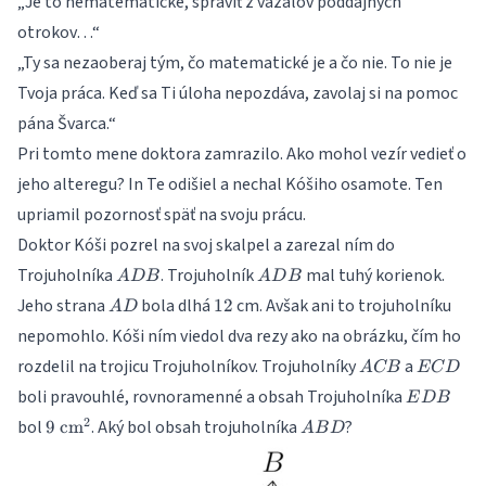
„Je to nematematické, spraviť z vazalov poddajných
otrokov…“
„Ty sa nezaoberaj tým, čo matematické je a čo nie. To nie je
Tvoja práca. Keď sa Ti úloha nepozdáva, zavolaj si na pomoc
pána Švarca.“
Pri tomto mene doktora zamrazilo. Ako mohol vezír vedieť o
jeho alteregu? In Te odišiel a nechal Kóšiho osamote. Ten
upriamil pozornosť späť na svoju prácu.
Doktor Kóši pozrel na svoj skalpel a zarezal ním do
ADB
ADB
Trojuholníka
. Trojuholník
mal tuhý korienok.
A
D
B
A
D
B
AD
12
Jeho strana
bola dlhá
cm. Avšak ani to trojuholníku
12
A
D
nepomohlo. Kóši ním viedol dva rezy ako na obrázku, čím ho
ACB
ECD
rozdelil na trojicu Trojuholníkov. Trojuholníky
a
A
CB
EC
D
EDB
boli pravouhlé, rovnoramenné a obsah Trojuholníka
E
D
B
9
ABD
2
bol
. Aký bol obsah trojuholníka
?
9
cm
A
B
D
\text{
cm}^2