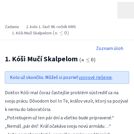
Zadania
2. kolo 1. časť 46. ročník KMS
\left(\kappa
(
≤
0
)
1. Kóši Mučí Skalpelom
κ
\le 0\right)
Zoznam úloh
1. Kóši Mučí Skalpelom
\left(\kappa
(
≤
0
)
κ
\le 0\right)
Kolo už skončilo. Môžeš si pozrieť
vzorové riešenie
.
Doktor Kóši mal čoraz častejšie problém sústrediť sa na
svoju prácu. Dôvodom bol In Te, kráľov vezír, ktorý sa pozýval
k nemu do laboratória.
„Potrebujem už len pár dní a všetko bude pripravené.“
„Nemáš ‚pár dní‘. Kráľ očakáva svoju novú armádu…“