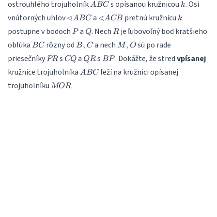
ABC
k
ostrouhlého trojuholník
s opísanou kružnicou
. Osi
A
BC
k
\sphericalangle
\sphericalangle
k
∢
∢
vnútorných uhlov
a
pretnú kružnicu
A
BC
A
CB
k
ABC
ACB
P
Q
R
postupne v bodoch
a
. Nech
je ľubovoľný bod kratšieho
P
Q
R
BC
B,
M,
oblúka
rôzny od
a nech
sú po rade
,
,
BC
B
C
M
O
C
O
PR
CQ
QR
BP
priesečníky
s
a
s
. Dokážte, že stred
vpísanej
PR
CQ
QR
BP
ABC
kružnice trojuholníka
leží na kružnici opísanej
A
BC
MOR
trojuholníku
.
MOR