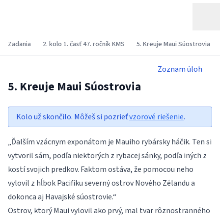
Zadania
2. kolo 1. časť 47. ročník KMS
5. Kreuje Maui Súostrovia
Zoznam úloh
5. Kreuje Maui Súostrovia
Kolo už skončilo. Môžeš si pozrieť
vzorové riešenie
.
„Ďalším vzácnym exponátom je Mauiho rybársky háčik. Ten si
vytvoril sám, podľa niektorých z rybacej sánky, podľa iných z
kostí svojich predkov. Faktom ostáva, že pomocou neho
vylovil z hĺbok Pacifiku severný ostrov Nového Zélandu a
dokonca aj Havajské súostrovie.“
Ostrov, ktorý Maui vylovil ako prvý, mal tvar rôznostranného