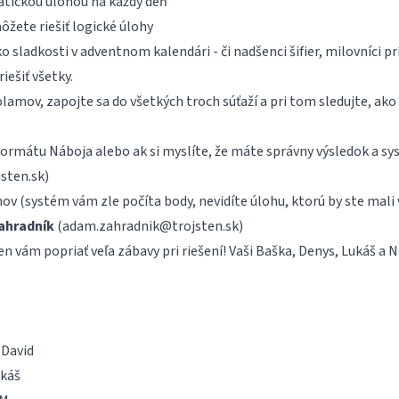
tickou úlohou na každý deň
môžete riešiť logické úlohy
 sladkosti v adventnom kalendári - či nadšenci šifier, milovníci p
iešiť všetky.
olamov, zapojte sa do všetkých troch súťaží a pri tom sledujte, ako
formátu Náboja alebo ak si myslíte, že máte správny výsledok a s
sten.sk
)
v (systém vám zle počíta body, nevidíte úlohu, ktorú by ste mali vi
ahradník
(
adam.zahradnik@trojsten.sk
)
en vám popriať veľa zábavy pri riešení! Vaši Baška, Denys, Lukáš a 
 David
ukáš