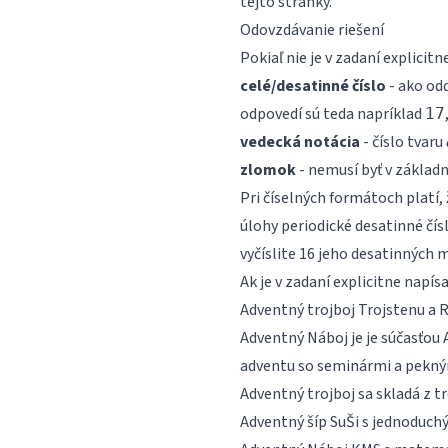
tejto stránky.
Odovzdávanie riešení
Pokiaľ nie je v zadaní explici
celé/desatinné číslo
- ako odd
odpovedí sú teda napríklad
17
vedecká notácia
- číslo tvaru
zlomok
- nemusí byť v základ
Pri číselných formátoch platí, 
úlohy periodické desatinné čí
vyčíslite 16 jeho desatinných m
Ak je v zadaní explicitne napís
Adventný trojboj Trojstenu a 
Adventný Náboj je je súčasťou 
adventu so seminármi a pekný
Adventný trojboj sa skladá z tr
Adventný šíp SuŠi
s jednoduchý