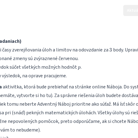
Aktuá
zadaniach)
3
i časy zverejňovania úloh a limitov na odovzdanie za
body. Upravi
3
konané zmeny sú zvýraznené červenou.
p
sledok súčet všetkých možných hodnôt
.
p
 výsledok, na oprave pracujeme.
a
aktivitka, ktorá bude prebiehať na stránke
online Náboja
. Do sy
 nemáte,
vytvorte si ho tu
). Za správne riešenia úloh budete dostáva
riek tomu neberte Adventný Náboj prioritne ako súťaž. Má ísť skôr
sa pri (snáď) pekných matematických úlohách. Všetky úlohy sú rieš
ežne nepovolených pomôcok, preto odporúčame, ak si chcete Náboj 
ť vám to nebudeme).