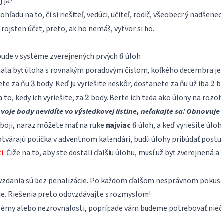
 ja?
 ohľadu na to, či si riešiteľ, vedúci, učiteľ, rodič, všeobecný nadš
Trojsten účet, preto, ak ho nemáš,
vytvor si ho
.
6
ude v systéme zverejnených prvých
úloh
6
mala byť úloha s rovnakým poradovým číslom, koľkého decembra je.
3
2
ete za ňu
body. Keď ju vyriešite neskôr, dostanete za ňu už iba
b
3
2
2
to, kedy ich vyriešite, za
body. Berte ich teda ako úlohy na rozoh
2
svoje body nevidíte vo výsledkovej listine, neľakajte sa! Obnovuje
6
oji, naraz môžete mať na ruke
najviac
úloh, a keď vyriešite úl
6
otvárajú políčka v adventnom kalendári, budú úlohy pribúdať postu
i
. Čiže na to, aby ste dostali ďalšiu úlohu, musí už byť zverejnená
ovzdania sú bez penalizácie. Po každom ďalšom nesprávnom poku
je. Riešenia preto odovzdávajte s rozmyslom!
lémy alebo nezrovnalosti, poprípade vám budeme potrebovať niečo