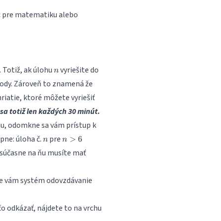
enec pre matematiku alebo
n
 Totiž, ak úlohu
vyriešite do
n
ody. Zároveň to znamená že
riatie, ktoré môžete vyriešiť
 sa totiž len každých 30 minút.
ohu, odomkne sa vám prístup k
n
n>6
pne: úloha č.
pre
>
6
n
n
 a súčasne na ňu musíte mať
se vám systém odovzdávanie
 odkázať, nájdete to na vrchu