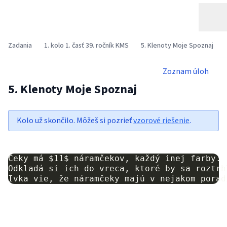
Zadania
1. kolo 1. časť 39. ročník KMS
5. Klenoty Moje Spoznaj
Zoznam úloh
5. Klenoty Moje Spoznaj
Kolo už skončilo. Môžeš si pozrieť
vzorové riešenie
.
Čeky
má
$11$
náramčekov,
každý
inej
farby.

Odkladá
si
ich
do
vreca,
ktoré
by
sa
roztrh
Ivka
vie,
že
náramčeky
majú
v
nejakom
porad