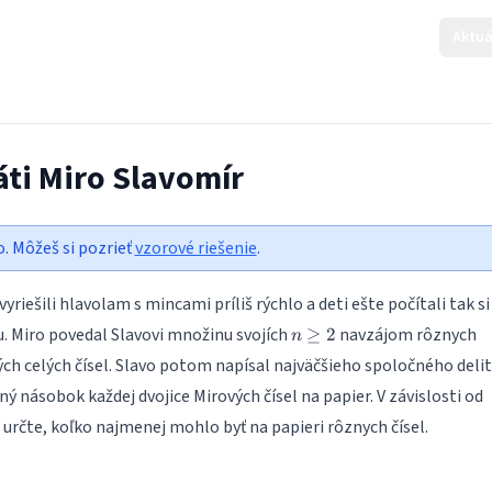
Aktuá
áti Miro Slavomír
o. Môžeš si pozrieť
vzorové riešenie
.
yriešili hlavolam s mincami príliš rýchlo a deti ešte počítali tak si
n
u. Miro povedal Slavovi množinu svojích
navzájom rôznych
≥
2
n
\ge
ch celých čísel. Slavo potom napísal najväčšieho spoločného delit
2
ý násobok každej dvojice Mirových čísel na papier. V závislosti od
určte, koľko najmenej mohlo byť na papieri rôznych čísel.