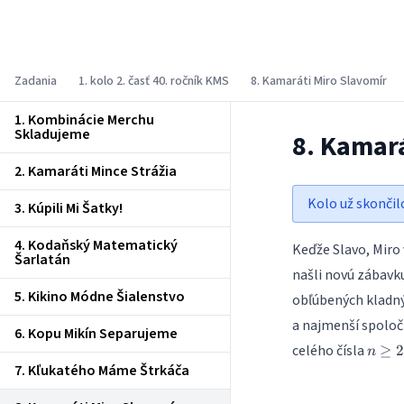
Korešpondenčný matematický seminár
Zadania
1. kolo 2. časť 40. ročník KMS
8. Kamaráti Miro Slavomír
1. Kombinácie Merchu
Skladujeme
8. Kamar
2. Kamaráti Mince Strážia
Kolo už skončil
3. Kúpili Mi Šatky!
4. Kodaňský Matematický
Keďže Slavo, Miro v
Šarlatán
našli novú zábavk
5. Kikino Módne Šialenstvo
obľúbených kladný
a najmenší spoločn
6. Kopu Mikín Separujeme
n
celého čísla
≥
2
n
\ge
7. Kľukatého Máme Štrkáča
2