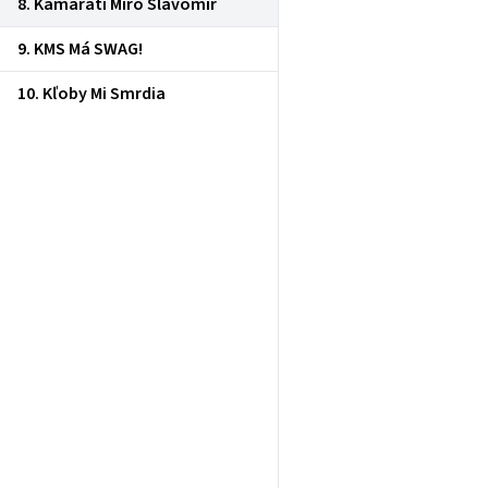
8. Kamaráti Miro Slavomír
9. KMS Má SWAG!
10. Kľoby Mi Smrdia