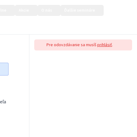
lne
Akcie
O nás
Ďalšie semináre
Prihlásiť sa
Pre odovzdávanie sa musíš
prihlásiť
.
eľa