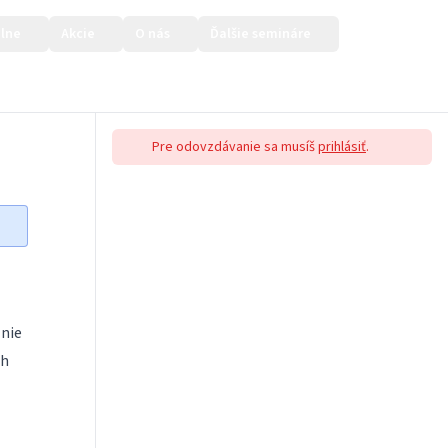
lne
Akcie
O nás
Ďalšie semináre
Prihlásiť sa
Pre odovzdávanie sa musíš
prihlásiť
.
 nie
ch