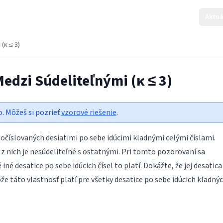
Aktuá
(κ ≤ 3)
Medzi Súdeliteľnými (κ ≤ 3)
o. Môžeš si pozrieť
vzorové riešenie
.
očíslovaných desiatimi po sebe idúcimi kladnými celými číslami.
o z nich je nesúdeliteľné s ostatnými. Pri tomto pozorovaní sa
iné desatice po sebe idúcich čísel to platí. Dokážte, že jej desatica
ože táto vlastnosť platí pre všetky desatice po sebe idúcich kladný