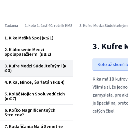
Korešpondenčný matematický seminár
Zadania
1. kolo 1. časť 40. ročník KMS
3. Kufre Medzi Súdeliteľnými 
1. Kike Mešká Spoj (κ ≤ 1)
3. Kufre 
2. Klábosenie Medzi
Spolupasažiermi (κ ≤ 2)
Kolo už skončil
3. Kufre Medzi Súdeliteľnými (κ
≤ 3)
10
Kika má
kufrov 
10
4. Kika, Mince, Šarlatán (κ ≤ 4)
Všimla si, že jedn
5. Koláč Mojich Spoluvedúcich
zamyslela, pre aké 
(κ ≤ 7)
je špeciálna, pret
6. Koľko Magnificentných
celých čísel.
Strelcov?
7. Kodaňčania Majú Symetrie