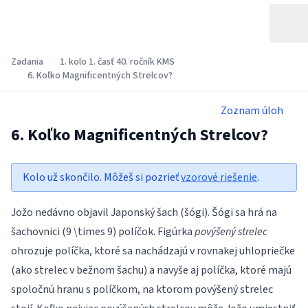
Zadania
1. kolo 1. časť 40. ročník KMS
6. Koľko Magnificentných Strelcov?
Zoznam úloh
6. Koľko Magnificentných Strelcov?
Kolo už skončilo. Môžeš si pozrieť
vzorové riešenie
.
Jožo nedávno objavil Japonský šach (šógi). Šógi sa hrá na
šachovnici (9 \times 9) políčok. Figúrka
povýšený strelec
ohrozuje políčka, ktoré sa nachádzajú v rovnakej uhlopriečke
(ako strelec v bežnom šachu) a navyše aj políčka, ktoré majú
spoločnú hranu s políčkom, na ktorom povýšený strelec