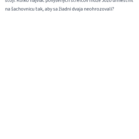
stojí. Koľko najviac povýšených strelcov môže Jožo umiestniť
na šachovnicu tak, aby sa žiadni dvaja neohrozovali?