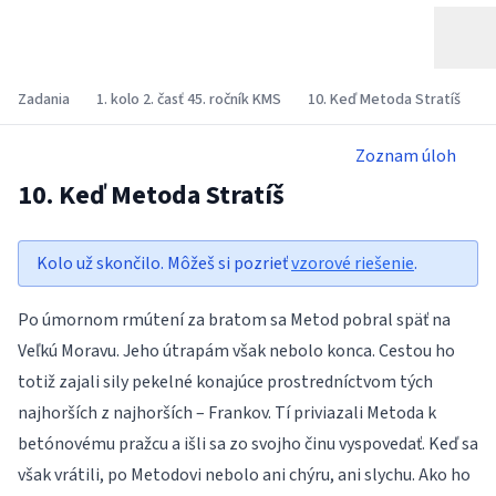
Zadania
1. kolo 2. časť 45. ročník KMS
10. Keď Metoda Stratíš
Zoznam úloh
10. Keď Metoda Stratíš
Kolo už skončilo. Môžeš si pozrieť
vzorové riešenie
.
Po úmornom rmútení za bratom sa Metod pobral späť na
Veľkú Moravu. Jeho útrapám však nebolo konca. Cestou ho
totiž zajali sily pekelné konajúce prostredníctvom tých
najhorších z najhorších – Frankov. Tí priviazali Metoda k
betónovému pražcu a išli sa zo svojho činu vyspovedať. Keď sa
však vrátili, po Metodovi nebolo ani chýru, ani slychu. Ako ho