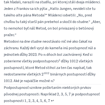
tak hľadali, narazili na studňu, pri ktorej stáli dvaja mládenci.
Jeden z Frankov sa ich pýta: „Hallo Jungen, nevideli ste tu
takého alte pána Metoda?“ Mládenci odvetili: „No, pred
chvíľou tu taký starší pán prebehol a skočil do studne.“ „Aber,
to nemohol byť náš Metod, on bol priviazaný o betónový
pražec.“
Metodovi na dne studne neostávalo nič iné ako čakať na
záchranu. Každý deň vyryl do kameňa inú postupnosť núl a
2023
n
jednotiek dĺžky
. Po
dňoch bol zachránený. Keď si
2023
n
1012
1
zoberieme všetky podpostupnosti
dĺžky
všetkých
1012
postupností, ktoré Metod stihol za ten čas napísať, tak
2^{1012}
1012
1012
nedostaneme všetkých
binárnych postupností dĺžky
2
n
. Aké je najväčšie možné
?
1012
n
Podpostupnosť vznikne poškrtaním niektorých prvkov
{2,
pôvodnej postupnosti. Napríklad
je podpostupnosť
2
,
3
,
5
,
7
3,
{1,
postupnosti
↩
1
,
2
,
3
,
4
,
5
,
6
,
7
5,
2,