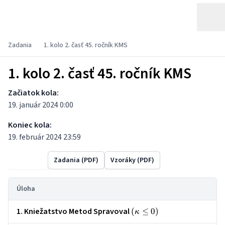
Zadania
1. kolo 2. časť 45. ročník KMS
1. kolo 2. časť 45. ročník KMS
Začiatok kola:
19. január 2024 0:00
Koniec kola:
19. február 2024 23:59
Výsledky
Zadania (PDF)
Vzoráky (PDF)
Úloha
1. Kniežatstvo Metod Spravoval
\left(\kappa
(
≤
0
)
κ
\le 0\right)