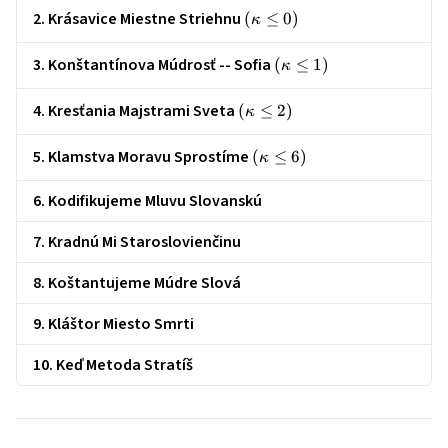
2. Krásavice Miestne Striehnu
\left(\kappa
(
≤
0
)
κ
\le 0\right)
3. Konštantínova Múdrosť -- Sofia
\left(\kappa
(
≤
1
)
κ
\le 1\right)
4. Kresťania Majstrami Sveta
\left(\kappa
(
≤
2
)
κ
\le 2\right)
5. Klamstva Moravu Sprostíme
\left(\kappa
(
≤
6
)
κ
\le 6\right)
6. Kodifikujeme Mluvu Slovanskú
7. Kradnú Mi Staroslovienčinu
8. Koštantujeme Múdre Slová
9. Kláštor Miesto Smrti
10. Keď Metoda Stratíš