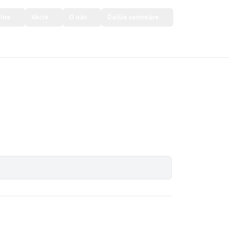
lne
Akcie
O nás
Ďalšie semináre
Prihlásiť sa