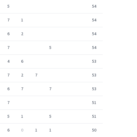
5
54
7
1
54
6
2
54
7
5
54
4
6
53
7
2
7
53
6
7
7
53
7
51
5
1
5
51
6
0
1
1
50