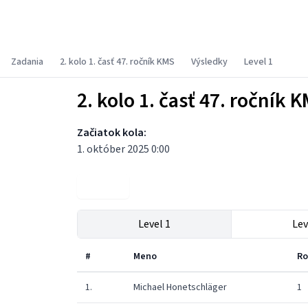
Korešpondenčný matematický seminár
Zadania
2. kolo 1. časť 47. ročník KMS
Výsledky
Level 1
2. kolo 1. časť 47. ročník 
Začiatok kola:
1. október 2025 0:00
Zadania
Level 1
Lev
#
Meno
Ro
1.
Michael Honetschläger
1