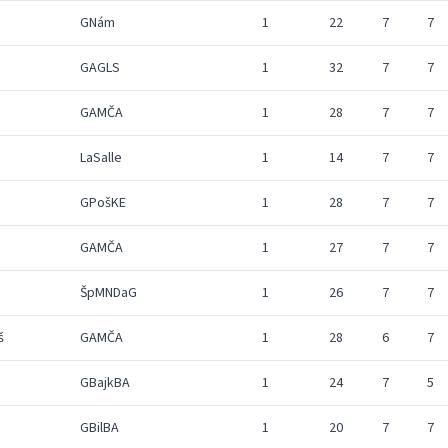
GNám
1
22
7
7
GAGLS
1
32
7
7
GAMČA
1
28
7
7
LaSalle
1
14
7
7
GPošKE
1
28
7
7
GAMČA
1
27
7
7
ŠpMNDaG
1
26
7
7
š
GAMČA
1
28
6
7
GBajkBA
1
24
7
5
GBilBA
1
20
7
7