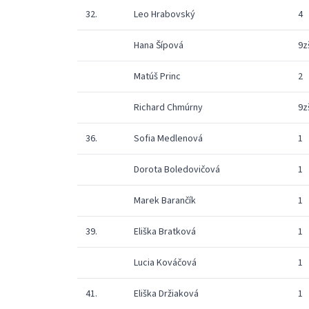
32.
Leo Hrabovský
4
Hana Šípová
9z
Matúš Princ
2
Richard Chmúrny
9z
36.
Sofia Medlenová
1
Dorota Boledovičová
1
Marek Barančík
1
39.
Eliška Bratková
1
Lucia Kováčová
1
41.
Eliška Držiaková
1