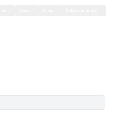
lne
Akcie
O nás
Ďalšie semináre
Prihlásiť sa