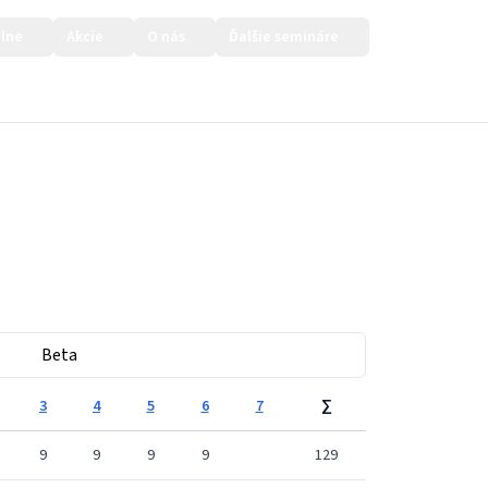
lne
Akcie
O nás
Ďalšie semináre
Prihlásiť sa
Beta
3
4
5
6
7
∑
9
9
9
9
129