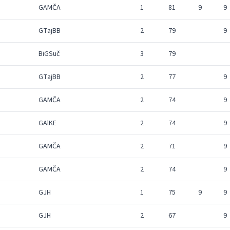
GAMČA
1
81
9
9
GTajBB
2
79
9
BiGSuč
3
79
GTajBB
2
77
9
GAMČA
2
74
9
GAlKE
2
74
9
GAMČA
2
71
9
GAMČA
2
74
9
GJH
1
75
9
9
GJH
2
67
9