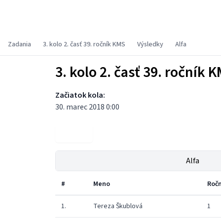
Korešpondenčný matematický seminár
Zadania
3. kolo 2. časť 39. ročník KMS
Výsledky
Alfa
3. kolo 2. časť 39. ročník 
Začiatok kola:
30. marec 2018 0:00
Zadania
Alfa
#
Meno
Ročn
1.
Tereza Škublová
1