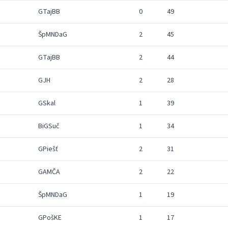
GTajBB
0
49
ŠpMNDaG
2
45
GTajBB
2
44
GJH
2
28
GSkal
1
39
BiGSuč
1
34
GPiešť
2
31
GAMČA
2
22
ŠpMNDaG
1
19
GPošKE
1
17