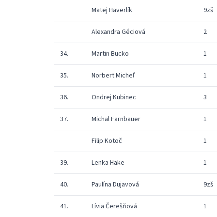
Matej Haverlík
9zš
Alexandra Géciová
2
34.
Martin Bucko
1
35.
Norbert Micheľ
1
36.
Ondrej Kubinec
3
37.
Michal Farnbauer
1
Filip Kotoč
1
39.
Lenka Hake
1
40.
Paulína Dujavová
9zš
41.
Lívia Čerešňová
1