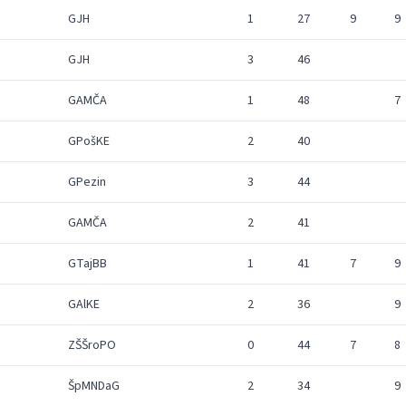
GJH
1
27
9
9
GJH
3
46
GAMČA
1
48
7
GPošKE
2
40
GPezin
3
44
GAMČA
2
41
GTajBB
1
41
7
9
GAlKE
2
36
9
ZŠŠroPO
0
44
7
8
ŠpMNDaG
2
34
9