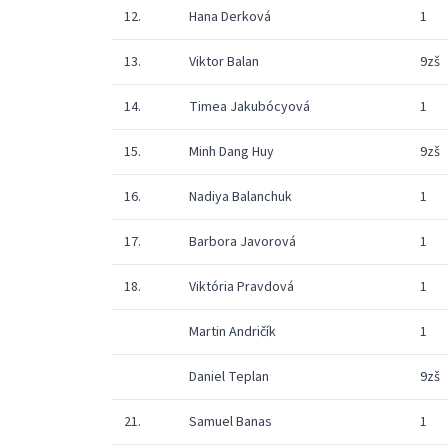
12.
Hana Derková
1
13.
Viktor Balan
9zš
14.
Timea Jakubócyová
1
15.
Minh Dang Huy
9zš
16.
Nadiya Balanchuk
1
17.
Barbora Javorová
1
18.
Viktória Pravdová
1
Martin Andričík
1
Daniel Teplan
9zš
21.
Samuel Banas
1