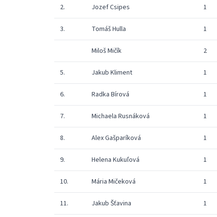
2.
Jozef Csipes
1
3.
Tomáš Hulla
1
Miloš Mičík
2
5.
Jakub Kliment
1
6.
Radka Bírová
1
7.
Michaela Rusnáková
1
8.
Alex Gašparíková
1
9.
Helena Kukuľová
1
10.
Mária Mičeková
1
11.
Jakub Šťavina
1