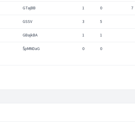
GTajBB
1
0
7
GSSV
3
5
GBajkBA
1
1
ŠpMNDaG
0
0