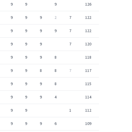
9
9
9
126
9
9
9
2
7
122
9
9
9
9
7
122
9
9
9
7
120
9
9
9
8
118
9
9
8
8
7
117
9
9
9
8
115
9
9
9
4
114
9
9
1
112
9
9
9
6
109