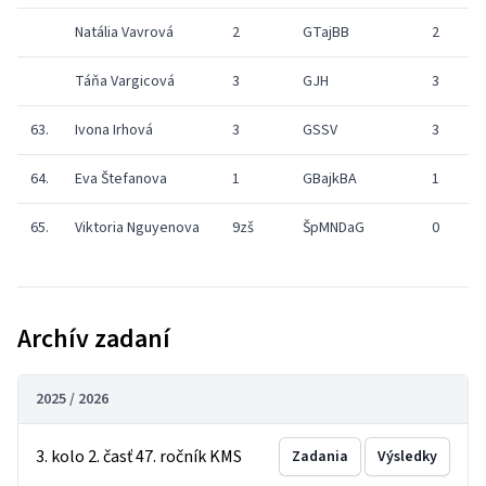
Natália Vavrová
2
GTajBB
2
9
Táňa Vargicová
3
GJH
3
9
63.
Ivona Irhová
3
GSSV
3
5
64.
Eva Štefanova
1
GBajkBA
1
1
65.
Viktoria Nguyenova
9zš
ŠpMNDaG
0
0
Archív zadaní
2025 / 2026
3. kolo 2. časť 47. ročník KMS
Zadania
Výsledky