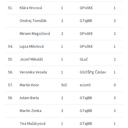
51.
Klára Hricová
1
GPošKE
1
17
Ondrej Tomášik
2
GTajBB
3
11
Miriam Magočiová
2
GPošKE
2
17
54.
Lujza Milotová
1
GPošKE
1
16
55.
Jozef Mikuláš
1
GLuč
2
14
56.
Veronika Vesela
1
GSOŠPg Čáslav
1
0
57.
Martin Knor
9zš
ezsmt
0
4
58.
Adam Barla
2
GTajBB
3
9
Martin Zimka
3
GTajBB
3
0
Tea Mažáryová
1
GTajBB
1
9