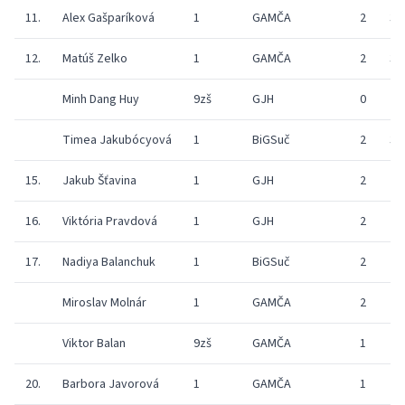
11.
Alex Gašparíková
1
GAMČA
2
32
12.
Matúš Zelko
1
GAMČA
2
33
Minh Dang Huy
9zš
GJH
0
27
Timea Jakubócyová
1
BiGSuč
2
30
15.
Jakub Šťavina
1
GJH
2
29
16.
Viktória Pravdová
1
GJH
2
24
17.
Nadiya Balanchuk
1
BiGSuč
2
29
Miroslav Molnár
1
GAMČA
2
29
Viktor Balan
9zš
GAMČA
1
27
20.
Barbora Javorová
1
GAMČA
1
22