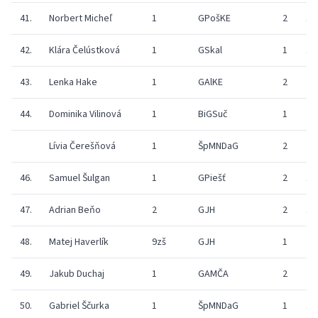
41.
Norbert Micheľ
1
GPošKE
2
18
42.
Klára Čelústková
1
GSkal
1
17
43.
Lenka Hake
1
GAlKE
2
9
44.
Dominika Vilinová
1
BiGSuč
1
23
Lívia Čerešňová
1
ŠpMNDaG
2
20
46.
Samuel Šulgan
1
GPiešť
2
13
47.
Adrian Beňo
2
GJH
2
12
48.
Matej Haverlík
9zš
GJH
1
27
49.
Jakub Duchaj
1
GAMČA
2
22
50.
Gabriel Ščurka
1
ŠpMNDaG
1
17