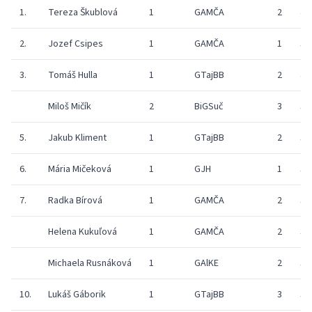
1.
Tereza Škublová
1
GAMČA
2
41
2.
Jozef Csipes
1
GAMČA
1
36
3.
Tomáš Hulla
1
GTajBB
2
42
Miloš Mičík
2
BiGSuč
3
39
5.
Jakub Kliment
1
GTajBB
2
33
6.
Mária Mičeková
1
GJH
1
34
7.
Radka Bírová
1
GAMČA
2
32
Helena Kukuľová
1
GAMČA
2
35
Michaela Rusnáková
1
GAlKE
2
32
10.
Lukáš Gáborik
1
GTajBB
3
36