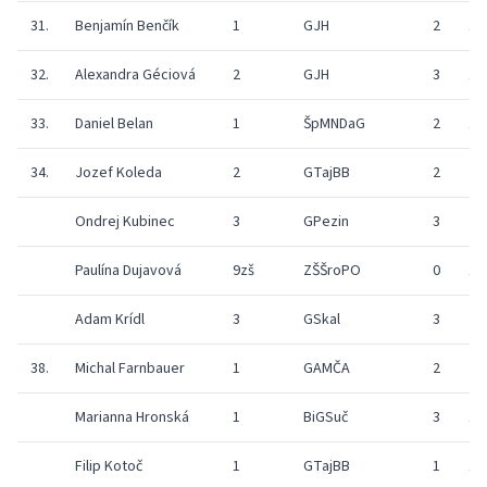
31.
Benjamín Benčík
1
GJH
2
18
32.
Alexandra Géciová
2
GJH
3
14
33.
Daniel Belan
1
ŠpMNDaG
2
18
34.
Jozef Koleda
2
GTajBB
2
21
Ondrej Kubinec
3
GPezin
3
24
Paulína Dujavová
9zš
ZŠŠroPO
0
17
Adam Krídl
3
GSkal
3
25
38.
Michal Farnbauer
1
GAMČA
2
24
Marianna Hronská
1
BiGSuč
3
16
Filip Kotoč
1
GTajBB
1
18