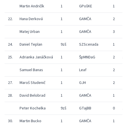
Martin Andričík
1
GPošKE
1
26
22.
Hana Derková
1
GAMČA
2
29
Matej Urban
1
GAMČA
3
26
24.
Daniel Teplan
9zš
SZScenada
1
28
25.
Adrianka Janáčková
1
ŠpMNDaG
2
32
Samuel Banas
1
Leaf
2
23
27.
Maroš Studenič
1
GJH
2
29
28.
David Belobrad
1
GAMČA
1
23
Peter Kochelka
9zš
GTajBB
0
15
30.
Martin Bucko
1
GAMČA
1
21