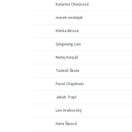
Katarína Chmúrová
marek nedeljak
Klárka Bírová
Qingxiang Liao
Matej Karpáč
Tadeáš Škuta
Pavel Chaplinski
Jakub Trapl
Leo Hrabovský
Hana Šípová