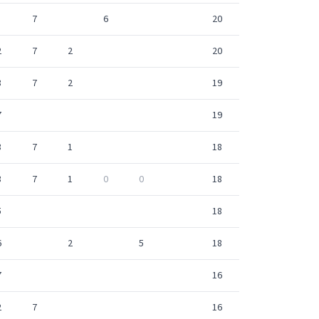
7
6
20
2
7
2
20
3
7
2
19
7
19
3
7
1
18
3
7
1
0
0
18
5
18
6
2
5
18
7
16
2
7
16