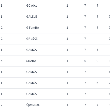
1
GČadca
1
7
7
1
GALEJE
1
7
7
2
GTomBA
1
7
7
2
GPošKE
1
7
1
GAMČA
1
7
7
4
SKABA
1
0
0
1
GAMČA
1
7
1
GAMČA
1
7
6
1
GAMČA
1
7
2
ŠpMNDaG
1
7
7