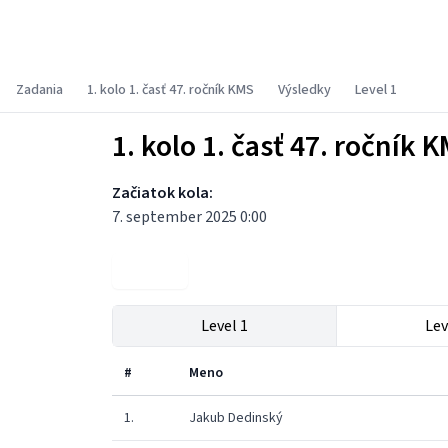
Korešpondenčný matematický seminár
Zadania
1. kolo 1. časť 47. ročník KMS
Výsledky
Level 1
1. kolo 1. časť 47. ročník 
Začiatok kola:
7. september 2025 0:00
Zadania
Level 1
Lev
#
Meno
1.
Jakub Dedinský