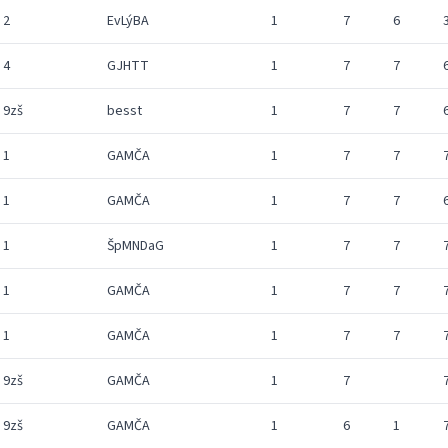
2
EvLýBA
1
7
6
4
GJHTT
1
7
7
9zš
besst
1
7
7
1
GAMČA
1
7
7
1
GAMČA
1
7
7
1
ŠpMNDaG
1
7
7
1
GAMČA
1
7
7
1
GAMČA
1
7
7
9zš
GAMČA
1
7
9zš
GAMČA
1
6
1