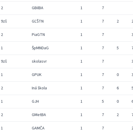
2
GBilBA
1
7
9zš
GĽŠTN
1
7
2
2
PiaGTN
1
7
1
ŠpMNDaG
1
7
5
9zš
skolasvr
1
7
1
GPUK
1
7
0
2
Iná škola
1
7
6
1
GJH
1
5
0
2
GMetBA
1
7
2
1
GAMČA
1
7