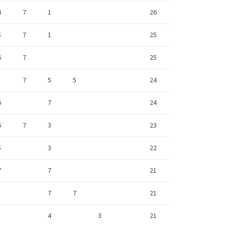
4
7
1
26
5
7
1
25
6
7
25
7
5
5
24
6
7
24
6
7
3
23
5
3
22
7
7
21
7
7
21
4
3
21