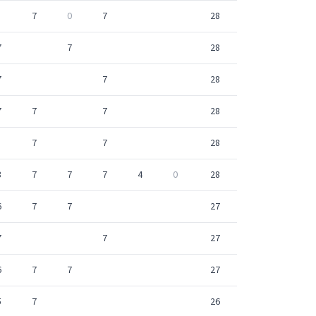
7
0
7
28
7
7
28
7
7
28
7
7
7
28
7
7
28
3
7
7
7
4
0
28
6
7
7
27
7
7
27
6
7
7
27
5
7
26