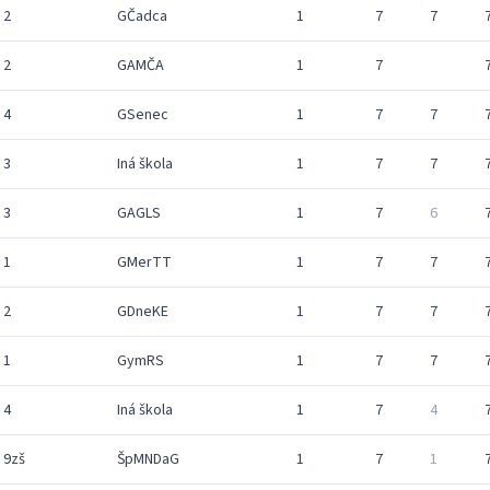
2
GČadca
1
7
7
2
GAMČA
1
7
4
GSenec
1
7
7
3
Iná škola
1
7
7
3
GAGLS
1
7
6
1
GMerTT
1
7
7
2
GDneKE
1
7
7
1
GymRS
1
7
7
4
Iná škola
1
7
4
9zš
ŠpMNDaG
1
7
1