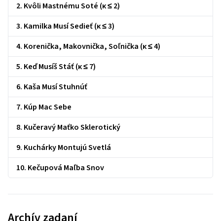
2. Kvôli Mastnému Soté (κ ≤ 2)
3. Kamilka Musí Sedieť (κ ≤ 3)
4. Korenička, Makovnička, Soľnička (κ ≤ 4)
5. Keď Musíš Stáť (κ ≤ 7)
6. Kaša Musí Stuhnúť
7. Kúp Mac Sebe
8. Kučeravý Maťko Sklerotický
9. Kuchárky Montujú Svetlá
10. Kečupová Maľba Snov
Archív zadaní