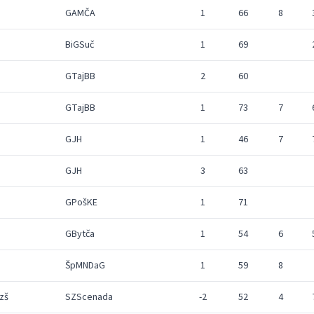
GAMČA
1
66
8
BiGSuč
1
69
GTajBB
2
60
GTajBB
1
73
7
GJH
1
46
7
GJH
3
63
GPošKE
1
71
GBytča
1
54
6
ŠpMNDaG
1
59
8
zš
SZScenada
-2
52
4