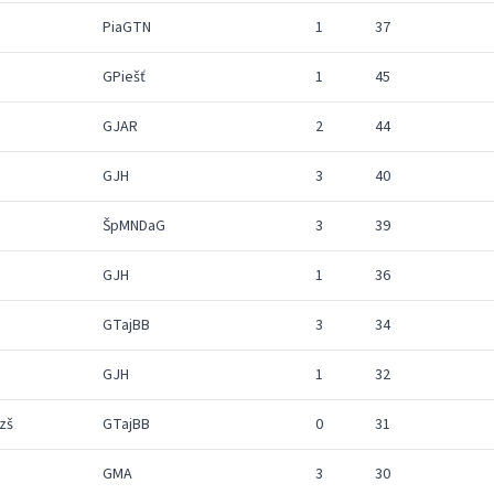
PiaGTN
1
37
GPiešť
1
45
GJAR
2
44
GJH
3
40
ŠpMNDaG
3
39
GJH
1
36
GTajBB
3
34
GJH
1
32
zš
GTajBB
0
31
GMA
3
30