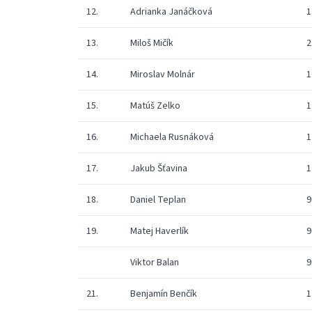
12.
Adrianka Janáčková
1
13.
Miloš Mičík
2
14.
Miroslav Molnár
1
15.
Matúš Zelko
1
16.
Michaela Rusnáková
1
17.
Jakub Šťavina
1
18.
Daniel Teplan
9
19.
Matej Haverlík
9
Viktor Balan
9
21.
Benjamín Benčík
1