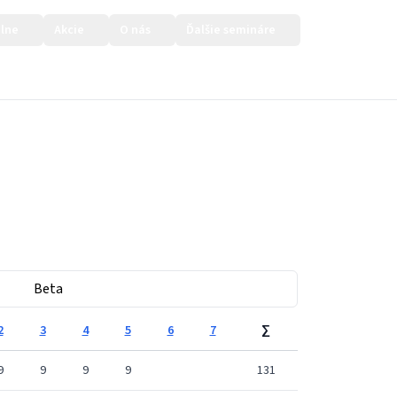
lne
Akcie
O nás
Ďalšie semináre
Prihlásiť sa
Beta
2
3
4
5
6
7
∑
9
9
9
9
131