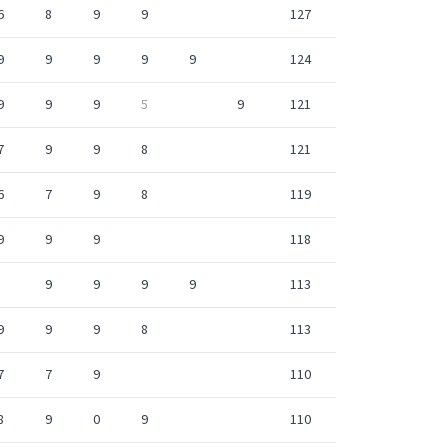
6
8
9
9
127
9
9
9
9
9
124
9
9
9
5
9
121
7
9
9
8
121
6
7
9
8
119
9
9
9
118
9
9
9
9
113
9
9
9
8
113
7
7
9
110
8
9
0
9
110