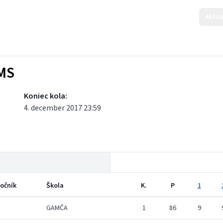
Aktuá
KMS
Koniec kola:
4. december 2017 23:59
očník
Škola
K.
P
1
GAMČA
1
86
9