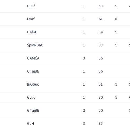
GLuč
1
53
9
Leaf
1
61
8
GAlKE
1
54
9
ŠpMNDaG
1
58
9
GAMČA
3
56
GTajBB
1
56
BiGSuč
1
51
9
GLuč
1
30
9
GTajBB
2
50
GJH
3
35