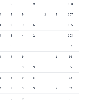
9
9
108
9
9
9
2
9
107
3
8
9
6
105
9
8
4
2
103
9
97
9
7
9
1
96
9
9
9
95
9
7
9
8
92
9
3
9
9
7
92
1
9
9
91