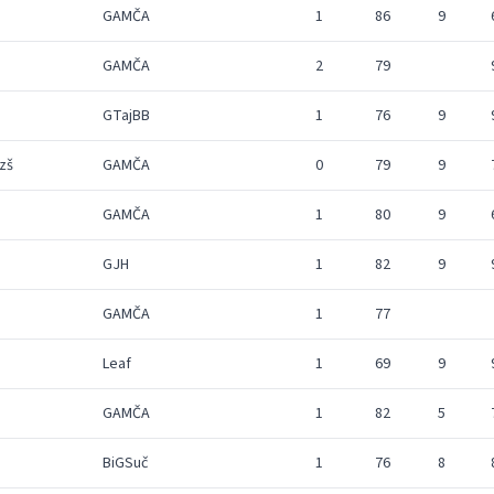
GAMČA
1
86
9
GAMČA
2
79
GTajBB
1
76
9
zš
GAMČA
0
79
9
GAMČA
1
80
9
GJH
1
82
9
GAMČA
1
77
Leaf
1
69
9
GAMČA
1
82
5
BiGSuč
1
76
8