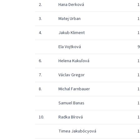
2.
Hana Derková
1
3.
Matej Urban
1
4.
Jakub Kliment
1
Ela Vojtková
9
6.
Helena Kukuľová
1
7.
Václav Gregor
1
8.
Michal Farnbauer
1
Samuel Banas
1
10.
Radka Bírová
1
Timea Jakubócyová
1