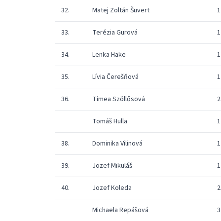
32.
Matej Zoltán Šuvert
1
33.
Terézia Gurová
1
34.
Lenka Hake
1
35.
Lívia Čerešňová
1
36.
Timea Szöllősová
2
Tomáš Hulla
1
38.
Dominika Vilinová
1
39.
Jozef Mikuláš
1
40.
Jozef Koleda
2
Michaela Repášová
3