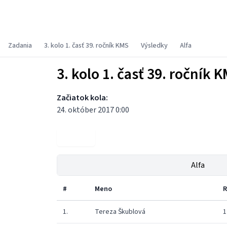
Korešpondenčný matematický seminár
Zadania
3. kolo 1. časť 39. ročník KMS
Výsledky
Alfa
3. kolo 1. časť 39. ročník 
Začiatok kola:
24. október 2017 0:00
Zadania
Alfa
#
Meno
R
1.
Tereza Škublová
1