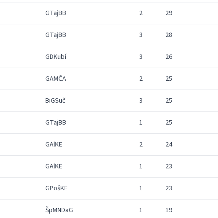
GTajBB
2
29
GTajBB
3
28
GDKubí
3
26
GAMČA
2
25
BiGSuč
3
25
GTajBB
1
25
GAlKE
2
24
GAlKE
1
23
GPošKE
1
23
ŠpMNDaG
1
19