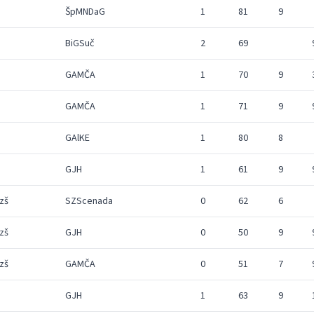
ŠpMNDaG
1
81
9
BiGSuč
2
69
GAMČA
1
70
9
GAMČA
1
71
9
GAlKE
1
80
8
GJH
1
61
9
zš
SZScenada
0
62
6
zš
GJH
0
50
9
zš
GAMČA
0
51
7
GJH
1
63
9