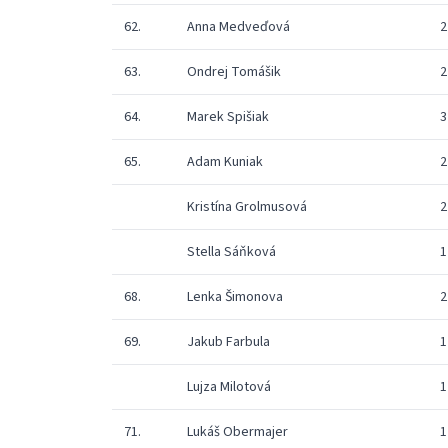
62.
Anna Medveďová
2
63.
Ondrej Tomášik
2
64.
Marek Spišiak
3
65.
Adam Kuniak
2
Kristína Grolmusová
2
Stella Sáňková
1
68.
Lenka Šimonova
2
69.
Jakub Farbula
1
Lujza Milotová
1
71.
Lukáš Obermajer
1