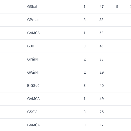
GSkal
1
47
9
GPezin
3
33
GAMČA
1
53
GJH
3
45
GPárNT
2
38
GPárNT
2
29
BiGSuč
3
40
GAMČA
1
49
GSSV
3
26
GAMČA
3
37