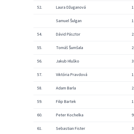
52.
Laura Džuganová
1
Samuel Šulgan
1
54.
Dávid Pásztor
2
55.
Tomáš Šumšala
2
56.
Jakub Hluško
3
57.
Viktória Pravdová
1
58.
Adam Barla
2
59.
Filip Bartek
1
60.
Peter Kochelka
9
61.
Sebastian Fister
3