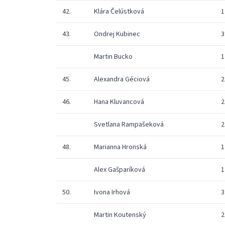
42.
Klára Čelústková
1
43.
Ondrej Kubinec
3
Martin Bucko
1
45.
Alexandra Géciová
2
46.
Hana Kluvancová
2
Svetlana Rampašeková
2
48.
Marianna Hronská
1
Alex Gašparíková
1
50.
Ivona Irhová
3
Martin Koutenský
2