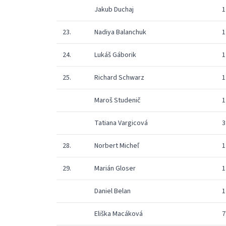
Jakub Duchaj
1
23.
Nadiya Balanchuk
1
24.
Lukáš Gáborik
1
25.
Richard Schwarz
1
Maroš Studenič
1
Tatiana Vargicová
3
28.
Norbert Micheľ
1
29.
Marián Gloser
1
Daniel Belan
1
Eliška Macáková
7