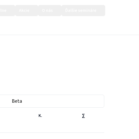
lne
Akcie
O nás
Ďalšie semináre
Prihlásiť sa
Beta
K.
∑