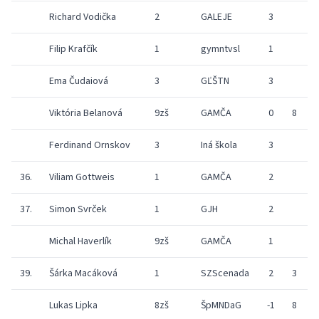
Richard Vodička
2
GALEJE
3
Filip Krafčík
1
gymntvsl
1
Ema Čudaiová
3
GĽŠTN
3
Viktória Belanová
9zš
GAMČA
0
8
7
Ferdinand Ornskov
3
Iná škola
3
36.
Viliam Gottweis
1
GAMČA
2
37.
Simon Svrček
1
GJH
2
9
Michal Haverlík
9zš
GAMČA
1
39.
Šárka Macáková
1
SZScenada
2
3
9
Lukas Lipka
8zš
ŠpMNDaG
-1
8
9