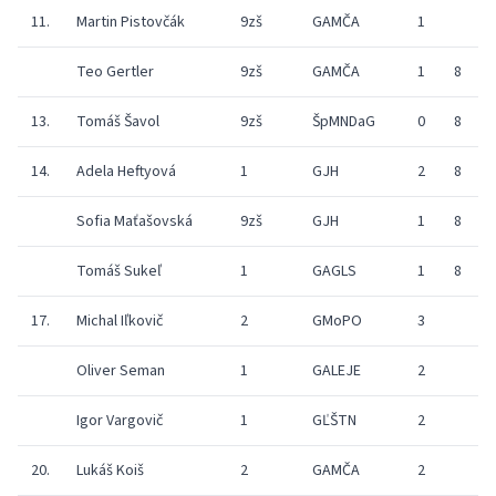
11.
Martin Pistovčák
9zš
GAMČA
1
Teo Gertler
9zš
GAMČA
1
8
13.
Tomáš Šavol
9zš
ŠpMNDaG
0
8
9
14.
Adela Heftyová
1
GJH
2
8
9
Sofia Maťašovská
9zš
GJH
1
8
9
Tomáš Sukeľ
1
GAGLS
1
8
9
17.
Michal Iľkovič
2
GMoPO
3
Oliver Seman
1
GALEJE
2
9
Igor Vargovič
1
GĽŠTN
2
9
20.
Lukáš Koiš
2
GAMČA
2