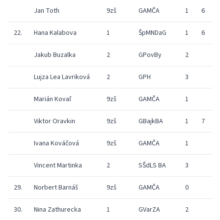
Jan Toth
9zš
GAMČA
1
6
8
22.
Hana Kalabova
1
ŠpMNDaG
1
6
9
Jakub Buzalka
2
GPovBy
2
Lujza Lea Lavriková
2
GPH
3
Marián Kovaľ
9zš
GAMČA
1
Viktor Oravkin
9zš
GBajkBA
1
7
9
Ivana Kováčová
9zš
GAMČA
1
Vincent Martinka
2
SŠdLS BA
3
6
29.
Norbert Barnáš
9zš
GAMČA
0
30.
Nina Zathurecka
1
GVarZA
2
5