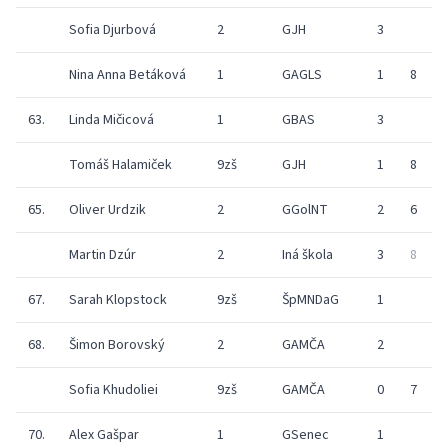
Sofia Djurbová
2
GJH
3
Nina Anna Betáková
1
GAGLS
1
8
3
63.
Linda Mičicová
1
GBAS
3
Tomáš Halamiček
9zš
GJH
1
8
0
65.
Oliver Urdzik
2
GGolNT
2
6
Martin Dzúr
2
Iná škola
3
8
5
67.
Sarah Klopstock
9zš
ŠpMNDaG
1
68.
Šimon Borovský
2
GAMČA
2
Sofia Khudoliei
9zš
GAMČA
0
7
70.
Alex Gašpar
1
GSenec
1