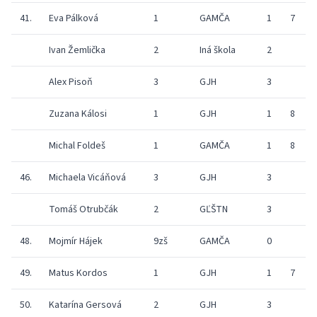
41.
Eva Pálková
1
GAMČA
1
7
Ivan Žemlička
2
Iná škola
2
Alex Pisoň
3
GJH
3
Zuzana Kálosi
1
GJH
1
8
8
Michal Foldeš
1
GAMČA
1
8
5
46.
Michaela Vicáňová
3
GJH
3
Tomáš Otrubčák
2
GĽŠTN
3
5
48.
Mojmír Hájek
9zš
GAMČA
0
49.
Matus Kordos
1
GJH
1
7
6
50.
Katarína Gersová
2
GJH
3