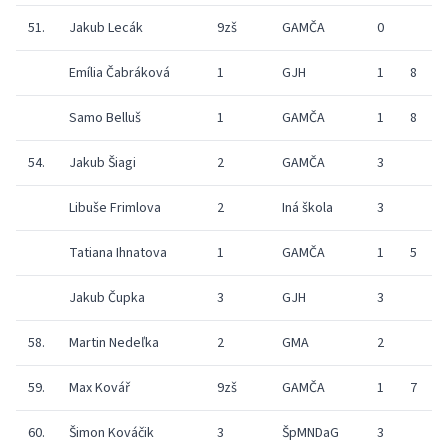
51.
Jakub Lecák
9zš
GAMČA
0
Emília Čabráková
1
GJH
1
8
9
Samo Belluš
1
GAMČA
1
8
8
54.
Jakub Šiagi
2
GAMČA
3
Libuše Frimlova
2
Iná škola
3
Tatiana Ihnatova
1
GAMČA
1
5
0
Jakub Čupka
3
GJH
3
58.
Martin Nedeľka
2
GMA
2
9
59.
Max Kovář
9zš
GAMČA
1
7
60.
Šimon Kováčik
3
ŠpMNDaG
3