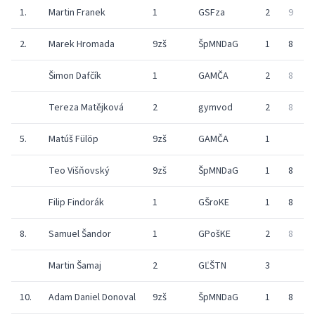
1.
Martin Franek
1
GSFza
2
9
9
2.
Marek Hromada
9zš
ŠpMNDaG
1
8
9
Šimon Dafčík
1
GAMČA
2
8
9
Tereza Matějková
2
gymvod
2
8
9
5.
Matúš Fülöp
9zš
GAMČA
1
Teo Višňovský
9zš
ŠpMNDaG
1
8
9
Filip Findorák
1
GŠroKE
1
8
9
8.
Samuel Šandor
1
GPošKE
2
8
9
Martin Šamaj
2
GĽŠTN
3
10.
Adam Daniel Donoval
9zš
ŠpMNDaG
1
8
8