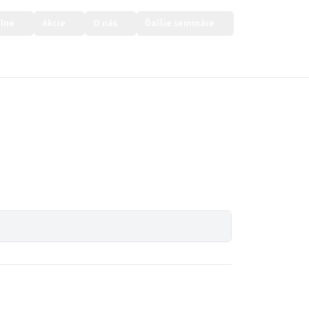
lne
Akcie
O nás
Ďalšie semináre
Prihlásiť sa