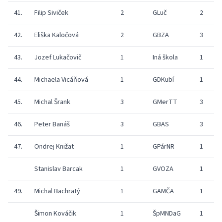
41.
Filip Siviček
2
GLuč
2
7
42.
Eliška Kaločová
2
GBZA
3
6
43.
Jozef Lukačovič
1
Iná škola
1
5
44.
Michaela Vicáňová
1
GDKubí
1
4
45.
Michal Šrank
3
GMerTT
3
5
46.
Peter Banáš
3
GBAS
3
5
47.
Ondrej Knižat
1
GPárNR
1
6
Stanislav Barcak
1
GVOZA
1
5
49.
Michal Bachratý
1
GAMČA
1
4
Šimon Kováčik
1
ŠpMNDaG
1
3