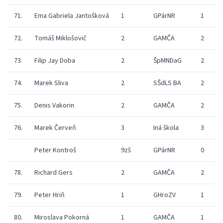
71.
Ema Gabriela Jantošková
1
GPárNR
1
3
72.
Tomáš Miklošovič
2
GAMČA
2
1
73.
Filip Jay Doba
2
ŠpMNDaG
2
2
74.
Marek Sliva
2
SŠdLS BA
2
1
75.
Denis Vakorin
2
GAMČA
2
9
76.
Marek Červeň
3
Iná škola
3
1
Peter Kontroš
9zš
GPárNR
0
0
78.
Richard Gers
2
GAMČA
2
1
79.
Peter Hriň
1
GHroZV
1
1
80.
Miroslava Pokorná
1
GAMČA
1
8