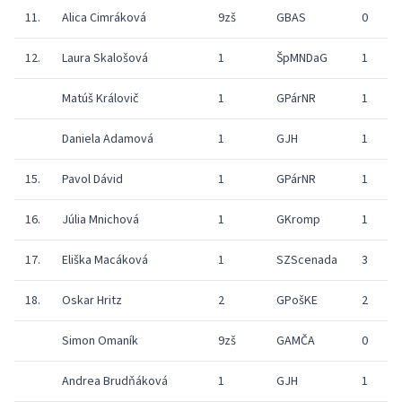
11.
Alica Cimráková
9zš
GBAS
0
8
12.
Laura Skalošová
1
ŠpMNDaG
1
8
Matúš Královič
1
GPárNR
1
8
Daniela Adamová
1
GJH
1
8
15.
Pavol Dávid
1
GPárNR
1
7
16.
Júlia Mnichová
1
GKromp
1
7
17.
Eliška Macáková
1
SZScenada
3
8
18.
Oskar Hritz
2
GPošKE
2
8
Simon Omaník
9zš
GAMČA
0
8
Andrea Brudňáková
1
GJH
1
8