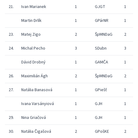
21.
Ivan Marianek
1
GJGT
1
8
Martin Drlík
1
GPárNR
1
7
23.
Matej Zigo
2
ŠpMNDaG
2
7
24.
Michal Pecho
3
SDubn
3
8
Dávid Drobný
1
GAMČA
1
7
26.
Maximilián Ágh
2
ŠpMNDaG
2
7
27.
Natália Banasová
1
GPiešť
1
7
Ivana Varsányiová
1
GJH
1
7
29.
Nina Griačová
1
GJH
1
7
30.
Natália Čigašová
2
GPošKE
2
8