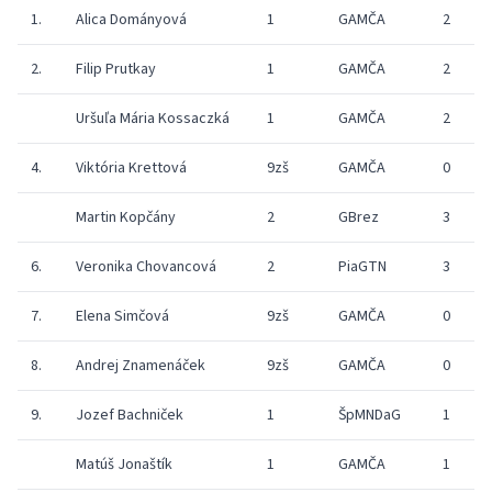
1.
Alica Dományová
1
GAMČA
2
9
2.
Filip Prutkay
1
GAMČA
2
9
Uršuľa Mária Kossaczká
1
GAMČA
2
9
4.
Viktória Krettová
9zš
GAMČA
0
8
Martin Kopčány
2
GBrez
3
8
6.
Veronika Chovancová
2
PiaGTN
3
9
7.
Elena Simčová
9zš
GAMČA
0
8
8.
Andrej Znamenáček
9zš
GAMČA
0
8
9.
Jozef Bachniček
1
ŠpMNDaG
1
8
Matúš Jonaštík
1
GAMČA
1
8