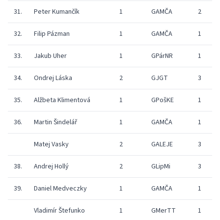
31.
Peter Kumančík
1
GAMČA
2
7
32.
Filip Pázman
1
GAMČA
1
7
33.
Jakub Uher
1
GPárNR
1
7
34.
Ondrej Láska
2
GJGT
3
6
35.
Alžbeta Klimentová
1
GPošKE
1
6
36.
Martin Šindelář
1
GAMČA
1
6
Matej Vasky
2
GALEJE
3
6
38.
Andrej Hollý
2
GLipMi
3
6
39.
Daniel Medveczky
1
GAMČA
1
6
Vladimír Štefunko
1
GMerTT
1
6