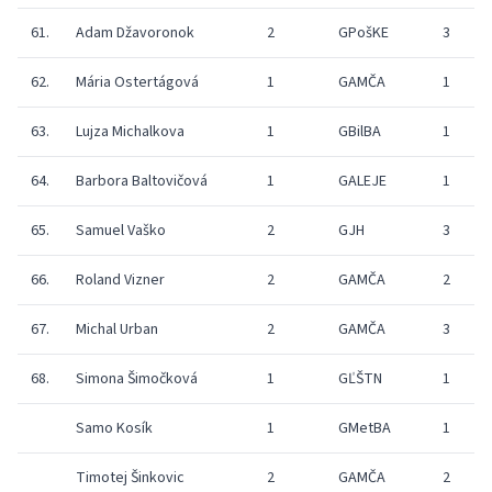
61.
Adam Džavoronok
2
GPošKE
3
5
62.
Mária Ostertágová
1
GAMČA
1
5
63.
Lujza Michalkova
1
GBilBA
1
4
64.
Barbora Baltovičová
1
GALEJE
1
4
65.
Samuel Vaško
2
GJH
3
4
66.
Roland Vizner
2
GAMČA
2
3
67.
Michal Urban
2
GAMČA
3
3
68.
Simona Šimočková
1
GĽŠTN
1
2
Samo Kosík
1
GMetBA
1
2
Timotej Šinkovic
2
GAMČA
2
1