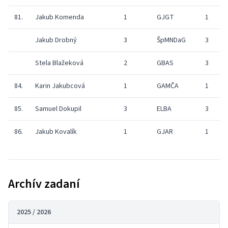
81.
Jakub Komenda
1
GJGT
1
7
Jakub Drobný
3
ŠpMNDaG
3
7
Stela Blažeková
2
GBAS
3
0
84.
Karin Jakubcová
1
GAMČA
1
6
85.
Samuel Dokupil
3
ELBA
3
2
86.
Jakub Kovalík
1
GJAR
1
0
Archív zadaní
2025 / 2026