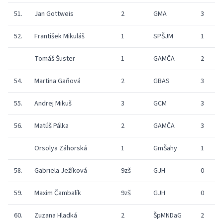
51.
Jan Gottweis
2
GMA
3
5
52.
František Mikuláš
1
SPŠJM
1
3
Tomáš Šuster
1
GAMČA
2
3
54.
Martina Gaňová
2
GBAS
3
4
55.
Andrej Mikuš
3
GCM
3
5
56.
Matúš Pálka
2
GAMČA
3
4
Orsolya Záhorská
1
GmŠahy
1
3
58.
Gabriela Ježíková
9zš
GJH
0
3
59.
Maxim Čambalík
9zš
GJH
0
2
60.
Zuzana Hladká
2
ŠpMNDaG
2
4