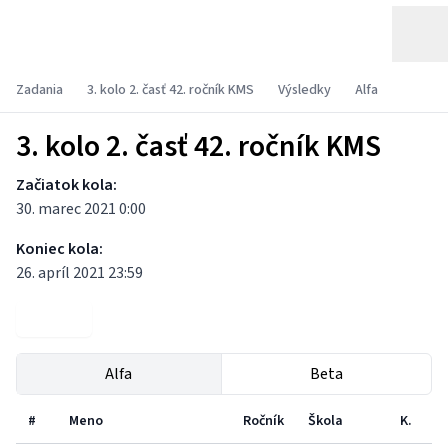
Zadania
3. kolo 2. časť 42. ročník KMS
Výsledky
Alfa
3. kolo 2. časť 42. ročník KMS
Začiatok kola:
30. marec 2021 0:00
Koniec kola:
26. apríl 2021 23:59
Zadania
Alfa
Beta
#
Meno
Ročník
Škola
K.
P