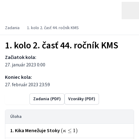
Zadania
1. kolo 2. časť 44. ročník KMS
1. kolo 2. časť 44. ročník KMS
Začiatok kola:
27. január 2023 0:00
Koniec kola:
27. február 2023 23:59
Výsledky
Zadania (PDF)
Vzoráky (PDF)
Úloha
1. Kika Menežuje Stoky
\left(\kappa
(
≤
1
)
κ
\le 1\right)