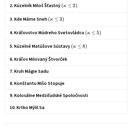
2. Kúzelník Miloš Šťastný
\left(\kappa
(
≤
2
)
κ
\le 2\right)
3. Kde Máme Sneh
\left(\kappa
(
≤
3
)
κ
\le 3\right)
4. Kráľovstvo Múdreho Svetovládcu
\left(\kappa
(
≤
5
)
κ
\le 5\right)
5. Kúzelné Matúšove Sústavy
\left(\kappa
(
≤
8
)
κ
\le 8\right)
6. Kráľov Milovaný Štvorček
7. Kruh Mágie Sadu
8. Konštantu Mišo Stopuje
9. Kolosálne Medziľudské Spoločnosti
10. Krtko Mýlil Sa