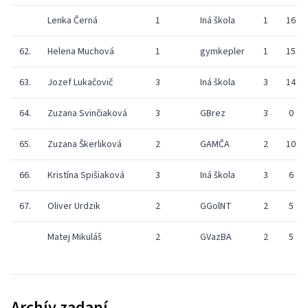
Lenka Černá
1
Iná škola
1
16
62.
Helena Muchová
1
gymkepler
1
15
63.
Jozef Lukačovič
3
Iná škola
3
14
64.
Zuzana Svinčiaková
3
GBrez
3
0
65.
Zuzana Škerliková
2
GAMČA
2
10
66.
Kristína Spišiaková
3
Iná škola
3
6
67.
Oliver Urdzik
2
GGolNT
2
5
Matej Mikuláš
2
GVazBA
2
5
Archív zadaní