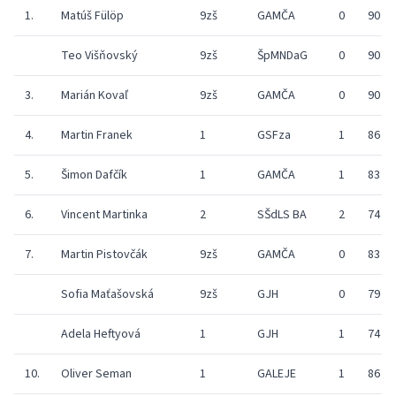
1.
Matúš Fülöp
9zš
GAMČA
0
90
Teo Višňovský
9zš
ŠpMNDaG
0
90
3.
Marián Kovaľ
9zš
GAMČA
0
90
4.
Martin Franek
1
GSFza
1
86
5.
Šimon Dafčík
1
GAMČA
1
83
6.
Vincent Martinka
2
SŠdLS BA
2
74
7.
Martin Pistovčák
9zš
GAMČA
0
83
Sofia Maťašovská
9zš
GJH
0
79
Adela Heftyová
1
GJH
1
74
10.
Oliver Seman
1
GALEJE
1
86