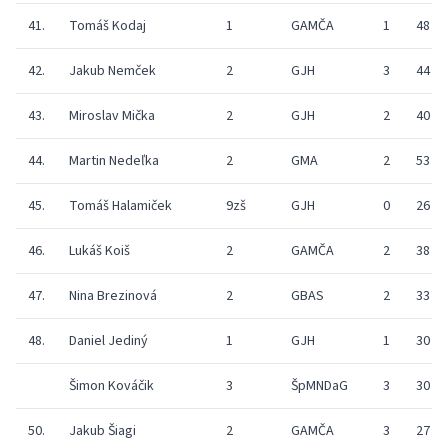
41.
Tomáš Kodaj
1
GAMČA
1
48
42.
Jakub Nemček
2
GJH
3
44
43.
Miroslav Mička
2
GJH
2
40
44.
Martin Nedeľka
2
GMA
2
53
45.
Tomáš Halamiček
9zš
GJH
0
26
46.
Lukáš Koiš
2
GAMČA
2
38
47.
Nina Brezinová
2
GBAS
2
33
48.
Daniel Jediný
1
GJH
1
30
Šimon Kováčik
3
ŠpMNDaG
3
30
50.
Jakub Šiagi
2
GAMČA
3
27