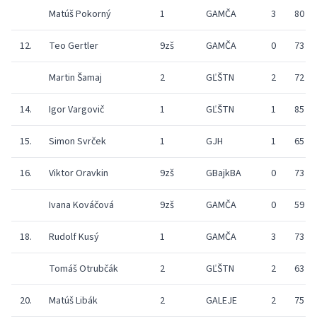
Matúš Pokorný
1
GAMČA
3
80
12.
Teo Gertler
9zš
GAMČA
0
73
Martin Šamaj
2
GĽŠTN
2
72
14.
Igor Vargovič
1
GĽŠTN
1
85
15.
Simon Svrček
1
GJH
1
65
16.
Viktor Oravkin
9zš
GBajkBA
0
73
Ivana Kováčová
9zš
GAMČA
0
59
18.
Rudolf Kusý
1
GAMČA
3
73
Tomáš Otrubčák
2
GĽŠTN
2
63
20.
Matúš Libák
2
GALEJE
2
75