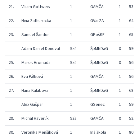
21.
Viliam Gottweis
1
GAMČA
1
53
22.
Nina Zathurecka
1
GVarZA
1
64
23.
Samuel Šandor
1
GPošKE
1
65
Adam Daniel Donoval
9zš
ŠpMNDaG
0
59
25.
Marek Hromada
9zš
ŠpMNDaG
0
56
26.
Eva Pálková
1
GAMČA
1
56
27.
Hana Kalabova
1
ŠpMNDaG
1
68
Alex Gašpar
1
GSenec
1
59
29.
Michal Haverlík
9zš
GAMČA
0
52
30.
Veronika Menšíková
1
Iná škola
1
80