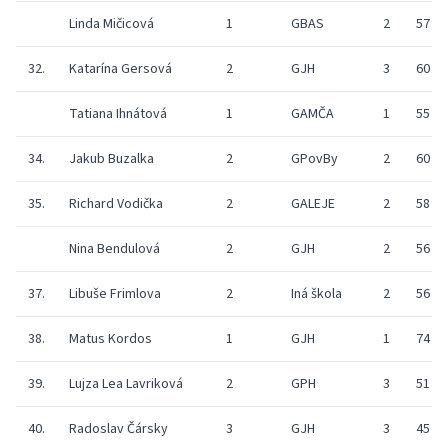
Linda Mičicová
1
GBAS
2
57
32.
Katarína Gersová
2
GJH
3
60
Tatiana Ihnátová
1
GAMČA
1
55
34.
Jakub Buzalka
2
GPovBy
2
60
35.
Richard Vodička
2
GALEJE
2
58
Nina Bendulová
2
GJH
2
56
37.
Libuše Frimlova
2
Iná škola
2
56
38.
Matus Kordos
1
GJH
1
74
39.
Lujza Lea Lavriková
2
GPH
3
51
40.
Radoslav Čársky
3
GJH
3
45