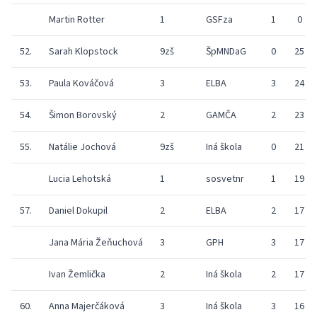
Martin Rotter
1
GSFza
1
0
52.
Sarah Klopstock
9zš
ŠpMNDaG
0
25
53.
Paula Kováčová
3
ELBA
3
24
54.
Šimon Borovský
2
GAMČA
2
23
55.
Natálie Jochová
9zš
Iná škola
0
21
Lucia Lehotská
1
sosvetnr
1
19
57.
Daniel Dokupil
2
ELBA
2
17
Jana Mária Žeňuchová
3
GPH
3
17
Ivan Žemlička
2
Iná škola
2
17
60.
Anna Majerčáková
3
Iná škola
3
16