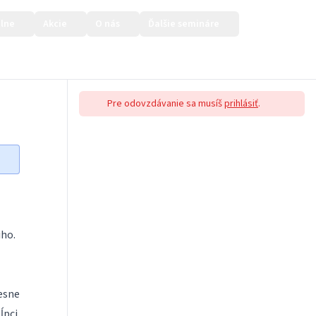
lne
Akcie
O nás
Ďalšie semináre
Prihlásiť sa
Pre odovzdávanie sa musíš
prihlásiť
.
iho.
resne
ĺpci