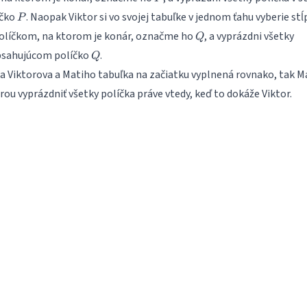
P
íčko
. Naopak Viktor si vo svojej tabuľke v jednom ťahu vyberie stĺ
P
Q
olíčkom, na ktorom je konár, označme ho
, a vyprázdni všetky
Q
Q
obsahujúcom políčko
.
Q
la Viktorova a Matiho tabuľka na začiatku vyplnená rovnako, tak M
rou vyprázdniť všetky políčka práve vtedy, keď to dokáže Viktor.