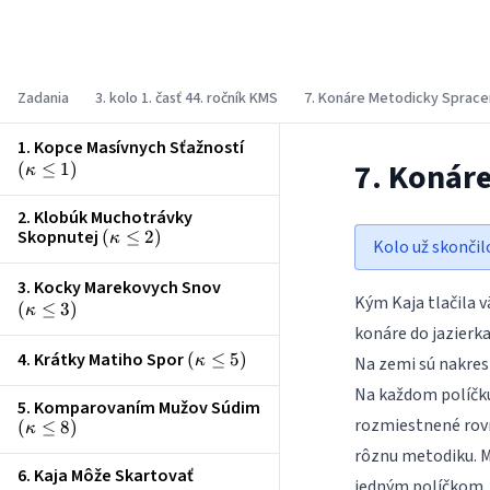
Korešpondenčný matematický seminár
Zadania
3. kolo 1. časť 44. ročník KMS
7. Konáre Metodicky Sprac
1. Kopce Masívnych Sťažností
\left(\kappa
7. Konár
(
≤
1
)
\le 1\right)
κ
2. Klobúk Muchotrávky
Skopnutej
\left(\kappa
(
≤
2
)
κ
Kolo už skončil
\le 2\right)
3. Kocky Marekovych Snov
\left(\kappa
Kým Kaja tlačila v
(
≤
3
)
\le 3\right)
κ
konáre do jazierka
4. Krátky Matiho Spor
\left(\kappa
(
≤
5
)
κ
Na zemi sú nakres
\le 5\right)
Na každom políčku
5. Komparovaním Mužov Súdim
rozmiestnené rovna
\left(\kappa
(
≤
8
)
κ
\le 8\right)
rôznu metodiku. Ma
6. Kaja Môže Skartovať
jedným políčkom,