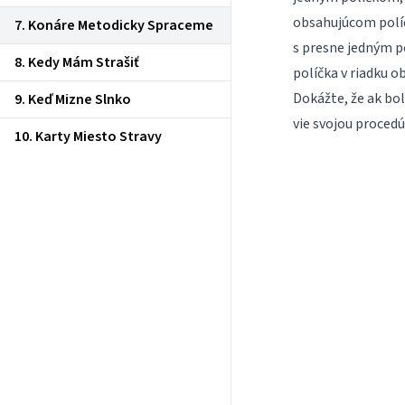
obsahujúcom pol
7. Konáre Metodicky Spraceme
s presne jedným p
8. Kedy Mám Strašiť
políčka v riadku 
Dokážte, že ak bo
9. Keď Mizne Slnko
vie svojou procedú
10. Karty Miesto Stravy