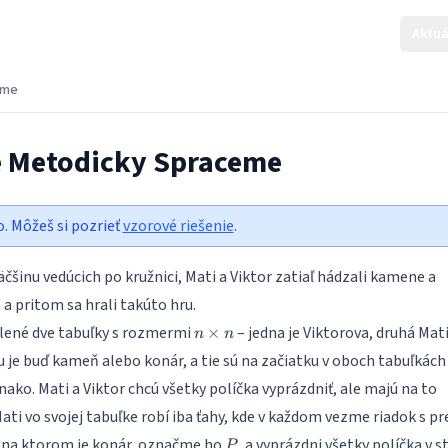
Aktuá
eme
e Metodicky Spraceme
o. Môžeš si pozrieť
vzorové riešenie
.
äčšinu vedúcich po kružnici, Mati a Viktor zatiaľ hádzali kamene a
 a pritom sa hrali takúto hru.
n
lené dve tabuľky s rozmermi
– jedna je Viktorova, druhá Mat
×
n
n
\times
 je buď kameň alebo konár, a tie sú na začiatku v oboch tabuľkách
n
ko. Mati a Viktor chcú všetky políčka vyprázdniť, ale majú na to
ti vo svojej tabuľke robí iba ťahy, kde v každom vezme riadok s p
P
 na ktorom je konár, označme ho
, a vyprázdni všetky políčka v st
P