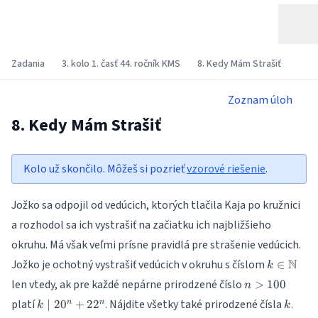
Zadania
3. kolo 1. časť 44. ročník KMS
8. Kedy Mám Strašiť
Zoznam úloh
8. Kedy Mám Strašiť
Kolo už skončilo. Môžeš si pozrieť
vzorové riešenie
.
Jožko sa odpojil od vedúcich, ktorých tlačila Kaja po kružnici
a rozhodol sa ich vystrašiť na začiatku ich najbližšieho
okruhu. Má však veľmi prísne pravidlá pre strašenie vedúcich.
k\in\ma
N
Jožko je ochotný vystrašiť vedúcich v okruhu s číslom
∈
k
n >
len vtedy, ak pre každé nepárne prirodzené číslo
>
100
n
100
k
k
platí
. Nájdite všetky také prirodzené čísla
.
∣
2
0
+
2
2
n
n
k
k
\mid