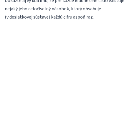
Dokážte aj vy Matimu, že pre každé kladné celé číslo existuje
nejaký jeho celočíselný násobok, ktorý obsahuje
(v desiatkovej sústave) každú cifru aspoň raz.