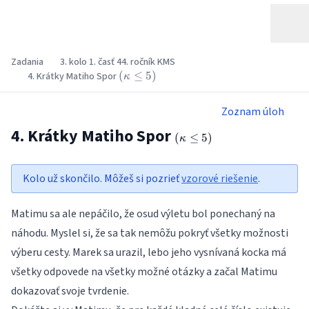
Zadania
3. kolo 1. časť 44. ročník KMS
\left(\kappa
(
≤
5
)
4. Krátky Matiho Spor
κ
\le 5\right)
Zoznam úloh
4. Krátky Matiho Spor
\left(\kappa
(
≤
5
)
κ
\le 5\right)
Kolo už skončilo. Môžeš si pozrieť
vzorové riešenie
.
Matimu sa ale nepáčilo, že osud výletu bol ponechaný na
náhodu. Myslel si, že sa tak nemôžu pokryť všetky možnosti
výberu cesty. Marek sa urazil, lebo jeho vysnívaná kocka má
všetky odpovede na všetky možné otázky a začal Matimu
dokazovať svoje tvrdenie.