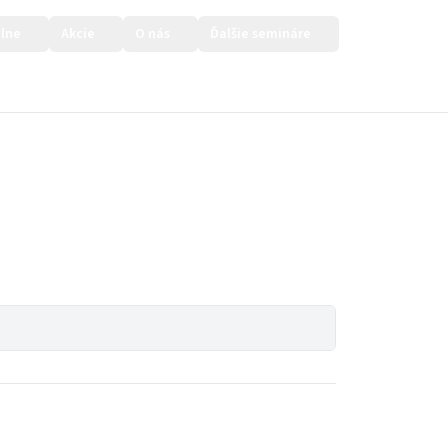
lne
Akcie
O nás
Ďalšie semináre
Prihlásiť sa