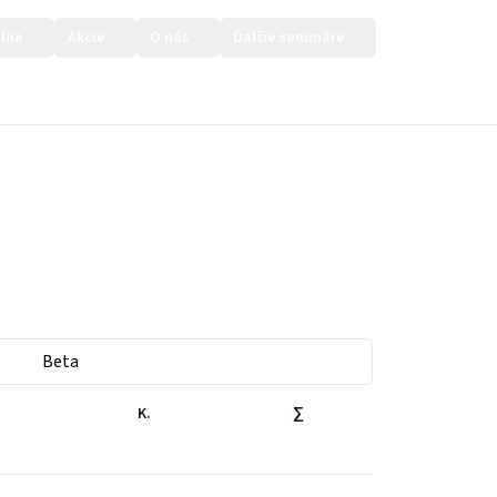
lne
Akcie
O nás
Ďalšie semináre
Prihlásiť sa
Beta
K.
∑